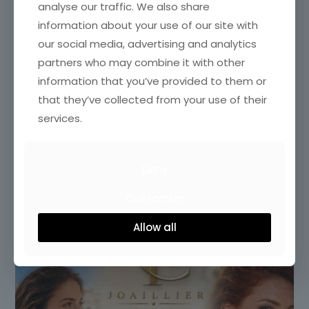
analyse our traffic. We also share
information about your use of our site with
our social media, advertising and analytics
partners who may combine it with other
information that you’ve provided to them or
that they’ve collected from your use of their
services.
tc26jewelry_official
Notre joaillerie exprime depuis trois générations sa
passion pour les pierres précieuses en créant des
bijoux exclusifs avec un savoir-faire unique.
Deny
Customize
Allow all