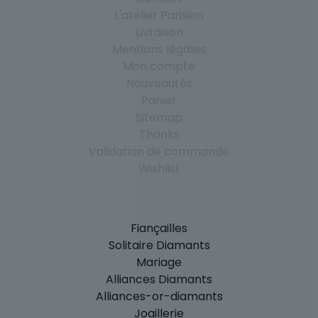
L'atelier Parisien
Livraison
Mentions légales
Mon compte
Nouveautés
Panier
Sitemap
Thanks
Validation de commande
Wishlist
Fiançailles
Solitaire Diamants
Mariage
Alliances Diamants
Alliances-or-diamants
Joaillerie