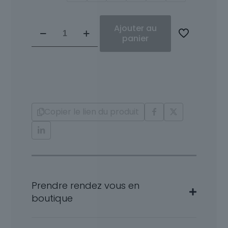
quantité
Ajouter au
de
panier
Alena
or
blanc,
Diamant
aiguë
marine
Copier le lien du produit
Prendre rendez vous en
boutique