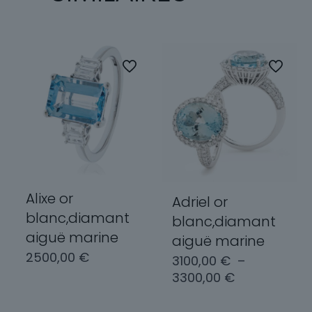
Alixe or
Adriel or
blanc,diamant
blanc,diamant
aiguë marine
aiguë marine
2500,00
€
3100,00
€
–
Plage
3300,00
€
de
Choix des
prix :