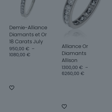
être
choisies
choisies
sur
sur
la
la
page
page
du
Demie-Alliance
du
produit
Diamants et Or
produit
18 Carats July
Alliance Or
950,00
€
–
Diamants
Plage
1080,00
€
Allison
de
prix :
1300,00
€
–
Choix des
950,00 €
Plage
6260,00
€
options
à
de
1080,00 €
prix :
Ce
Choix des
1300,00 €
produit
options
à
a
6260,00 €
plusieurs
Ce
variations.
produit