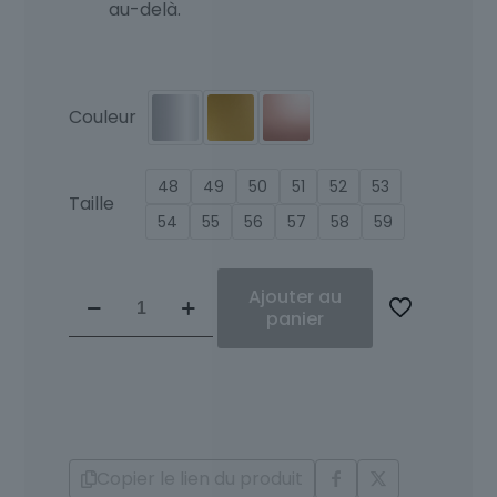
au-delà.
Couleur
48
49
50
51
52
53
Taille
54
55
56
57
58
59
quantité
Ajouter au
de
panier
Bague
Diamants
et
Or
18
Carats
Copier le lien du produit