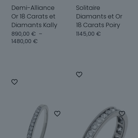
Demi-Alliance
Solitaire
Or 18 Carats et
Diamants et Or
Diamants Kally
18 Carats Poiry
890,00
€
–
1145,00
€
Plage
1480,00
€
de
Choix des
prix :
options
Choix des
890,00 €
options
à
Ce
1480,00 €
Ce
produit
produit
a
a
plusieurs
plusieurs
variations.
variations.
Les
Les
options
options
peuvent
peuvent
être