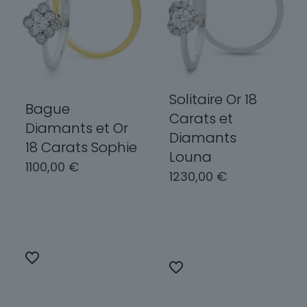
Solitaire Or 18
Bague
Carats et
Diamants et Or
Diamants
18 Carats Sophie
Louna
1100,00
€
1230,00
€
Choix des
Choix des
options
options
Ce
Ce
produit
produit
a
a
plusieurs