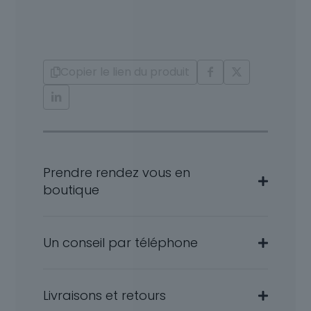
Or
Diamants
Ambre
Copier le lien du produit
Prendre rendez vous en
boutique
Un conseil par téléphone
Livraisons et retours