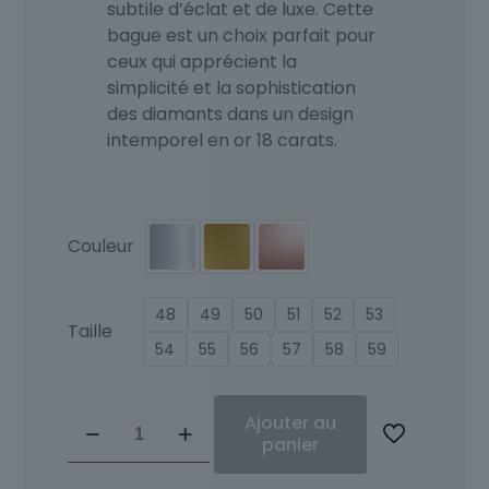
subtile d’éclat et de luxe. Cette
bague est un choix parfait pour
ceux qui apprécient la
simplicité et la sophistication
des diamants dans un design
intemporel en or 18 carats.
Couleur
48
49
50
51
52
53
Taille
54
55
56
57
58
59
quantité
Ajouter au
de
panier
Bague