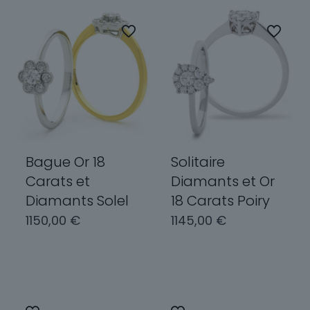
plusieurs
variations.
variations.
Les
Les
options
options
peuvent
peuvent
être
être
choisies
choisies
sur
sur
la
la
page
page
Bague Or 18
Solitaire
du
du
produit
Carats et
Diamants et Or
produit
Diamants Solel
18 Carats Poiry
1150,00
€
1145,00
€
Choix des
Choix des
options
options
Ce
Ce