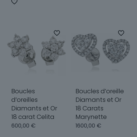
Ce
a
produit
plusieurs
a
variations.
plusieurs
Les
variations.
options
Les
peuvent
options
être
peuvent
choisies
être
sur
choisies
la
sur
page
la
du
page
Boucles
Boucles d’oreille
produit
du
d’oreilles
Diamants et Or
produit
Diamants et Or
18 Carats
18 carat Celita
Marynette
600,00
€
1600,00
€