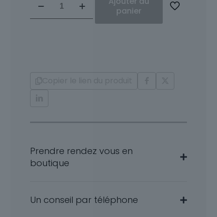
Ajouter au
de
panier
Boucles
d'oreille
Or
18
Carats
et
Copier le lien du produit
Diamants
Nelcy
Prendre rendez vous en
boutique
Un conseil par téléphone