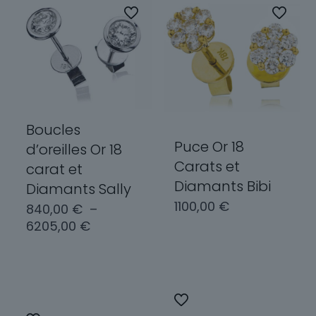
Boucles
Puce Or 18
d’oreilles Or 18
Carats et
carat et
Diamants Bibi
Diamants Sally
1100,00
€
840,00
€
–
Plage
6205,00
€
de
Choix des
prix :
options
Choix des
840,00 €
options
à
Ce
6205,00 €
produit