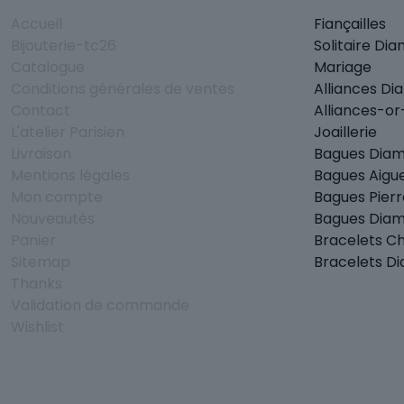
Accueil
Fiançailles
Bijouterie-tc26
Solitaire Di
Catalogue
Mariage
Conditions générales de ventes
Alliances Di
Contact
Alliances-o
L'atelier Parisien
Joaillerie
Livraison
Bagues Dia
Mentions légales
Bagues Aigu
Mon compte
Bagues Pierr
Nouveautés
Bagues Diam
Panier
Bracelets C
Sitemap
Bracelets D
Thanks
Validation de commande
Wishlist