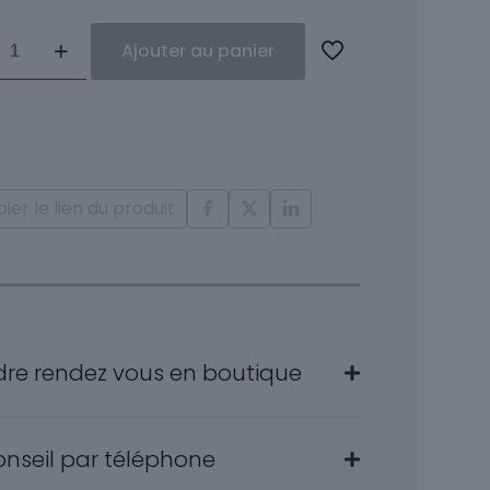
ité
Ajouter au panier
et
nts
a
ier le lien du produit
dre rendez vous en boutique
onseil par téléphone