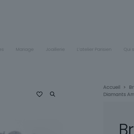
es
Mariage
Joaillerie
L’atelier Parisien
Qui
Accueil
>
Br
Diamants Am
B