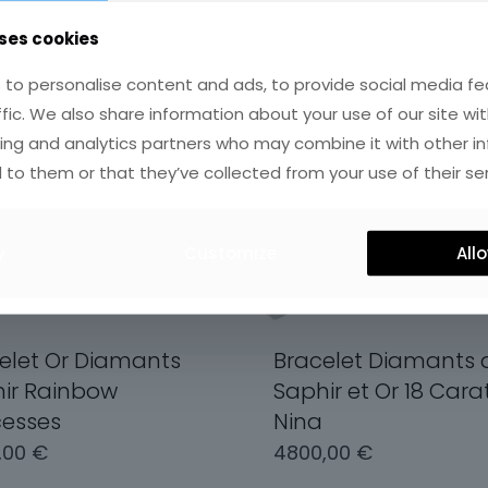
ses cookies
to personalise content and ads, to provide social media fe
ffic. We also share information about your use of our site wit
ing and analytics partners who may combine it with other i
 to them or that they’ve collected from your use of their ser
y
Customize
Allo
elet Or Diamants
Bracelet Diamants 
ir Rainbow
Saphir et Or 18 Cara
cesses
Nina
,00
€
4800,00
€