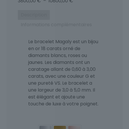
Plage
3800,00
€
–
10800,00
€
de
prix :
Description
3800,00 €
Informations complémentaires
à
10800,00 €
Le bracelet Magaly est un bijou
en or 18 carats orné de
diamants blancs, roses ou
jaunes. Les diamants ont un
caratage allant de 0,60 à 3,00
carats, avec une couleur G et
une pureté VS. Le bracelet a
une largeur de 3,0 à 5,0 mm. Il
est élégant et ajoute une
touche de luxe à votre poignet.