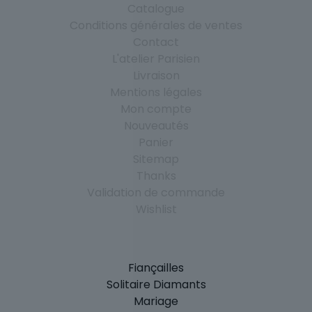
Catalogue
Conditions générales de ventes
Contact
L'atelier Parisien
Livraison
Mentions légales
Mon compte
Nouveautés
Panier
Sitemap
Thanks
Validation de commande
Wishlist
Fiançailles
Solitaire Diamants
Mariage