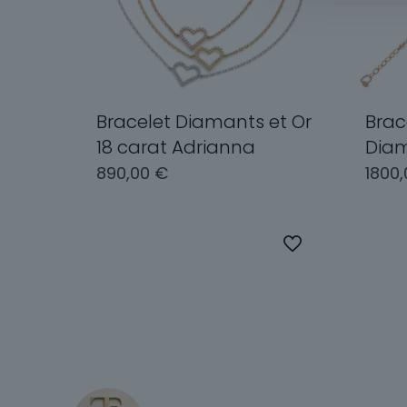
Bracelet Diamants et Or
Brac
18 carat Adrianna
Dia
890,00
€
1800
Ce
produit
Choix des options
Cho
a
plusieurs
variations.
Les
options
peuvent
être
choisies