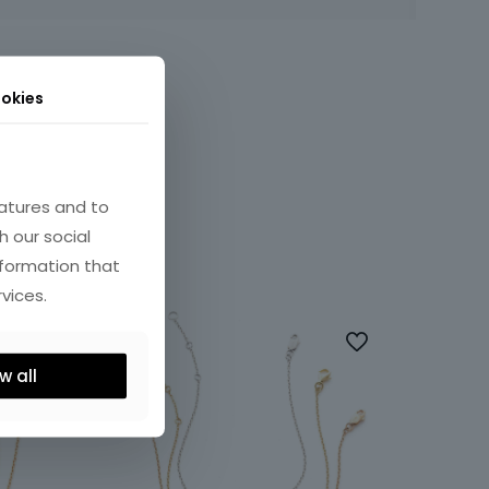
okies
atures and to
h our social
nformation that
vices.
w all