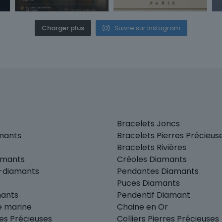
Charger plus
Suivre sur Instagram
Bracelets Joncs
amants
Bracelets Pierres Précieus
Bracelets Rivières
amants
Créoles Diamants
r-diamants
Pendantes Diamants
Puces Diamants
mants
Pendentif Diamant
e marine
Chaine en Or
es Précieuses
Colliers Pierres Précieuses