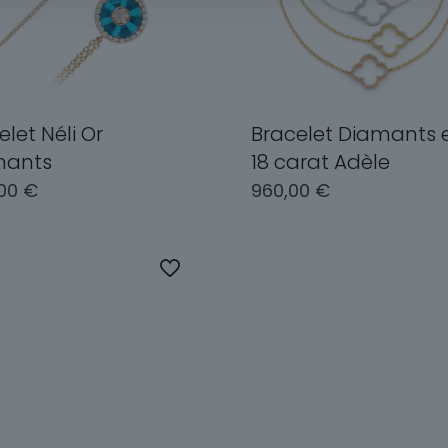
elet Néli Or
Bracelet Diamants e
mants
18 carat Adèle
,00
€
960,00
€
Ce
produit
ix des options
Choix des options
a
plusieurs
variations.
Les
options
peuvent
être
choisies