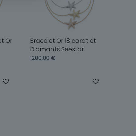
t Or
Bracelet Or 18 carat et
Diamants Seestar
1200,00
€
Ce
Ce
produit
produit
Choix des options
a
a
plusieurs
plusieurs
variations.
variations.
Les
Les
options
options
peuvent
peuvent
être
être
choisies
choisies