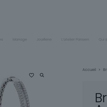
es
Mariage
Joaillerie
L’atelier Parisien
Qui
Accueil
>
B
B