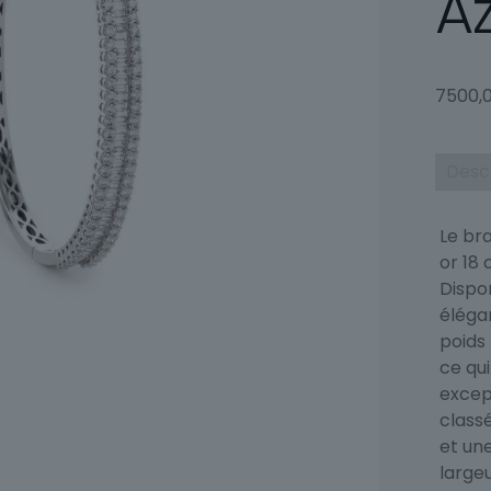
Az
7500,
Desc
Le bra
or 18
Dispon
éléga
poids 
ce qu
excep
classé
et un
largeu