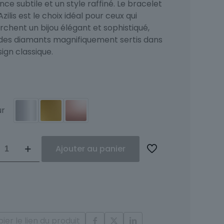
ce subtile et un style raffiné. Le bracelet
zilis est le choix idéal pour ceux qui
chent un bijou élégant et sophistiqué,
des diamants magnifiquement sertis dans
ign classique.
ur
ité
Ajouter au panier
et
ier le lien du produit