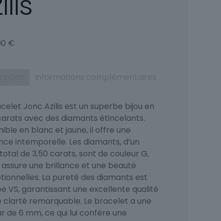
ilis
00
€
ription
Informations complémentaires
celet Jonc Azilis est un superbe bijou en
 carats avec des diamants étincelants.
ible en blanc et jaune, il offre une
nce intemporelle. Les diamants, d’un
total de 3,50 carats, sont de couleur G,
i assure une brillance et une beauté
tionnelles. La pureté des diamants est
e VS, garantissant une excellente qualité
e clarté remarquable. Le bracelet a une
r de 6 mm, ce qui lui confère une