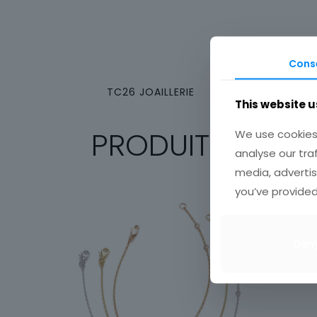
Cons
TC26 JOAILLERIE
This website u
PRODUITS SIMILA
We use cookies 
analyse our tra
media, advertis
you’ve provided
Den