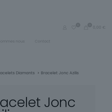
0
0
0,00
€
 sommes nous
Contact
racelets Diamants
>
Bracelet Jonc Azilis
racelet Jonc