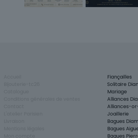
Accueil
Fiançailles
Bijouterie-tc26
Solitaire Di
Catalogue
Mariage
Conditions générales de ventes
Alliances Di
Contact
Alliances-o
L'atelier Parisien
Joaillerie
Livraison
Bagues Dia
Mentions légales
Bagues Aigu
Mon compte
Bagues Pierr