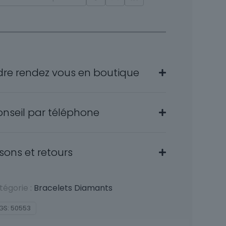
dre rendez vous en boutique
onseil par téléphone
isons et retours
tégorie :
Bracelets Diamants
GS:
50553