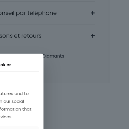
onseil par téléphone
isons et retours
tégorie :
Bracelets Diamants
okies
GS:
50545
atures and to
h our social
nformation that
vices.