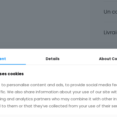
Un c
Livra
Ca
ent
Details
About Co
U
ses cookies
to personalise content and ads, to provide social media fe
ffic. We also share information about your use of our site wit
ing and analytics partners who may combine it with other i
 to them or that they’ve collected from your use of their ser