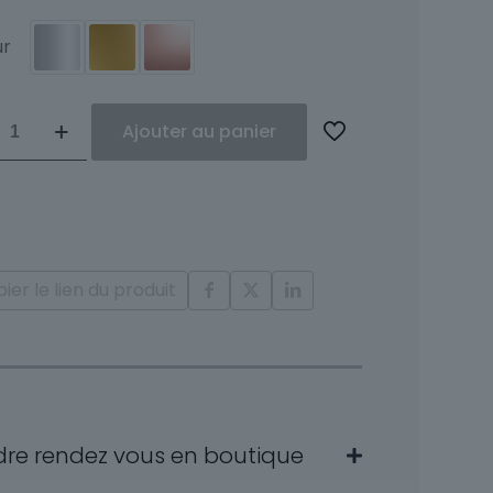
ur
ité
Ajouter au panier
et
e
nts
ier le lien du produit
s
dre rendez vous en boutique