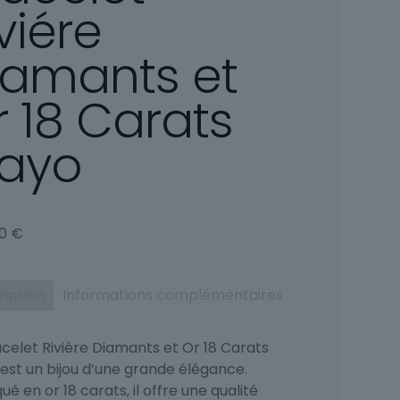
viére
iamants et
r 18 Carats
ayo
00
€
ription
Informations complémentaires
acelet Rivière Diamants et Or 18 Carats
est un bijou d’une grande élégance.
ué en or 18 carats, il offre une qualité