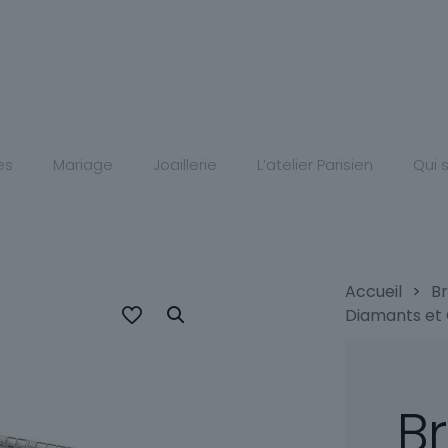
es
Mariage
Joaillerie
L’atelier Parisien
Qui
Accueil
>
B
Diamants et 
B