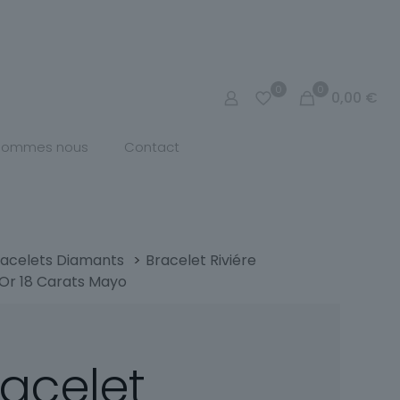
0
0
0,00
€
 sommes nous
Contact
racelets Diamants
>
Bracelet Riviére
Or 18 Carats Mayo
racelet