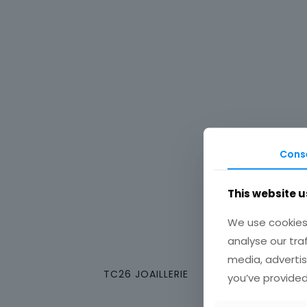
Cons
This website u
We use cookies 
analyse our tra
media, advertis
TC26 JOAILLERIE
you’ve provided