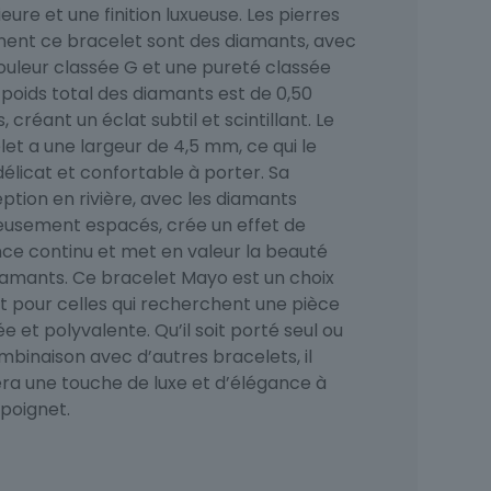
eure et une finition luxueuse. Les pierres
rnent ce bracelet sont des diamants, avec
ouleur classée G et une pureté classée
 poids total des diamants est de 0,50
, créant un éclat subtil et scintillant. Le
et a une largeur de 4,5 mm, ce qui le
élicat et confortable à porter. Sa
ption en rivière, avec les diamants
eusement espacés, crée un effet de
nce continu et met en valeur la beauté
iamants. Ce bracelet Mayo est un choix
it pour celles qui recherchent une pièce
ée et polyvalente. Qu’il soit porté seul ou
mbinaison avec d’autres bracelets, il
era une touche de luxe et d’élégance à
 poignet.