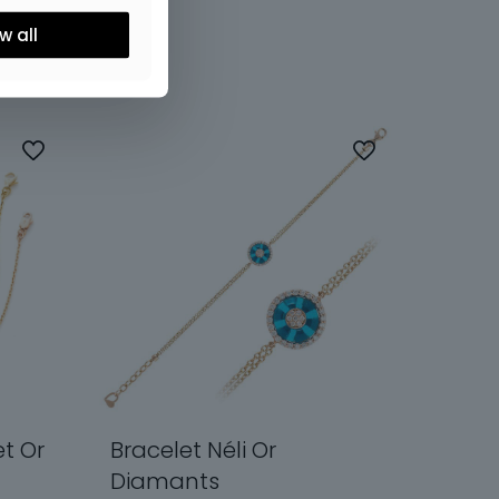
w all
t Or
Bracelet Néli Or
Diamants