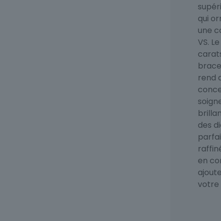
supéri
qui o
une c
VS. Le
carats
bracel
rend d
conce
soign
brilla
des d
parfa
raffin
en co
ajout
votre