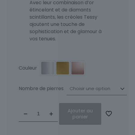
Avec leur combinaison d’or
étincelant et de diamants
scintillants, les créoles Tessy
ajoutent une touche de
sophistication et de glamour à
vos tenues.
Couleur
Nombre de pierres
quantité
Ajouter au
de
panier
Créole
Diamants