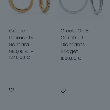
Créole
Créole Or 18
Diamants
Carats et
Barbara
Diamants
Bridget
980,00
€
–
Plage
1240,00
€
1800,00
€
de
prix :
Choix des
980,00 €
Choix des
options
options
à
1240,00 €
Ce
Ce
produit
produit
a
a
plusieurs
plusieurs