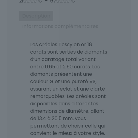
Plage
2100,00
€
–
6700,00
€
de
prix :
Description
2100,00 €
Informations complémentaires
à
6700,00 €
Les créoles Tessy en or 18
carats sont serties de diamants
d’un caratage total variant
entre 0.65 et 2.50 carats. Les
diamants présentent une
couleur G et une pureté VS,
assurant un éclat et une clarté
remarquables. Les créoles sont
disponibles dans différentes
dimensions de diamètre, allant
de 13.4 à 20.5 mm, vous
permettant de choisir celle qui
convient le mieux à votre style.