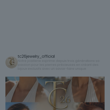
produit
produit
a
a
plusieurs
plusieurs
variations.
variations.
Les
Les
options
options
peuvent
peuvent
être
être
choisies
choisies
sur
sur
tc26jewelry_official
la
la
Notre joaillerie exprime depuis trois générations sa
passion pour les pierres précieuses en créant des
page
page
bijoux exclusifs avec un savoir-faire unique.
du
du
produit
produit