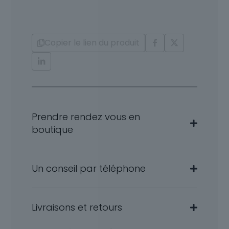
et
Or
18
Carats
Copier le lien du produit
Tessy
Prendre rendez vous en
boutique
Un conseil par téléphone
Livraisons et retours