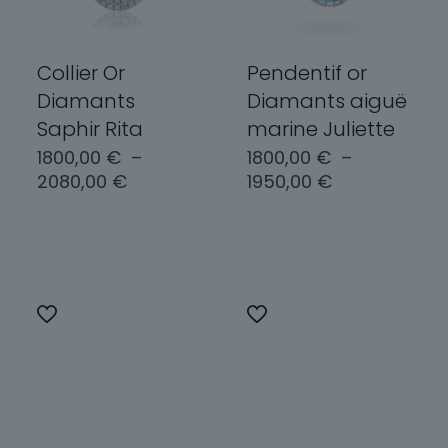
sur
sur
la
la
page
page
Collier Or
Pendentif or
du
du
Diamants
Diamants aiguë
produit
produit
Saphir Rita
marine Juliette
1800,00
€
–
1800,00
€
–
Plage
Plage
2080,00
€
1950,00
€
de
de
prix :
prix :
Choix des
Choix des
1800,00 €
1800,00 €
options
options
à
à
2080,00 €
1950,00 €
Ce
Ce
produit
produit
a
a
plusieurs
plusieurs
variations.
variations.
Les
Les