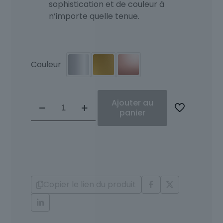
sophistication et de couleur à
n’importe quelle tenue.
Couleur
quantité
Ajouter au
de
panier
Pendentif
Diamants
Aiguë
Marine
Anna
Copier le lien du produit