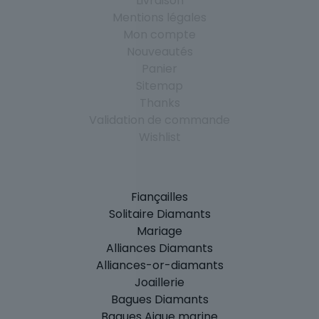
Livraison
Mentions légales
Mon compte
Nouveautés
Panier
Sitemap
Thanks
Validation de commande
Wishlist
Fiançailles
Solitaire Diamants
Mariage
Alliances Diamants
Alliances-or-diamants
Joaillerie
Bagues Diamants
Bagues Aigue marine