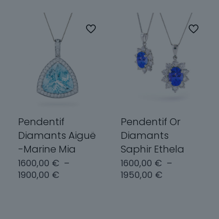
Pendentif
Pendentif Or
Diamants Aiguë
Diamants
-Marine Mia
Saphir Ethela
1600,00
€
–
1600,00
€
–
Plage
Plage
1900,00
€
1950,00
€
de
de
prix :
prix :
Choix des
Choix des
1600,00 €
1600,00 €
options
options