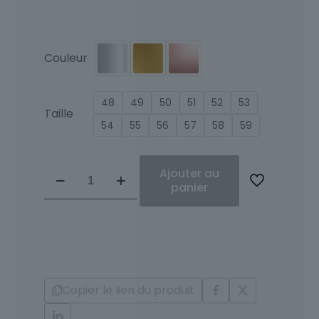
Couleur
48
49
50
51
52
53
Taille
54
55
56
57
58
59
quantité
Ajouter au
de
panier
Solitaire
Diamants
Anays
Copier le lien du produit