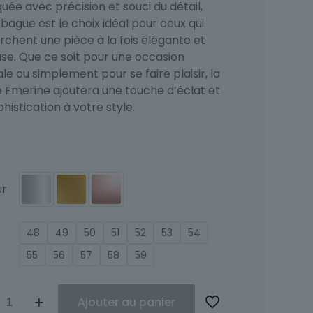
uée avec précision et souci du détail,
bague est le choix idéal pour ceux qui
rchent une pièce à la fois élégante et
use. Que ce soit pour une occasion
le ou simplement pour se faire plaisir, la
 Emerine ajoutera une touche d’éclat et
histication à votre style.
ur
48
49
50
51
52
53
54
55
56
57
58
59
ité
Ajouter au panier