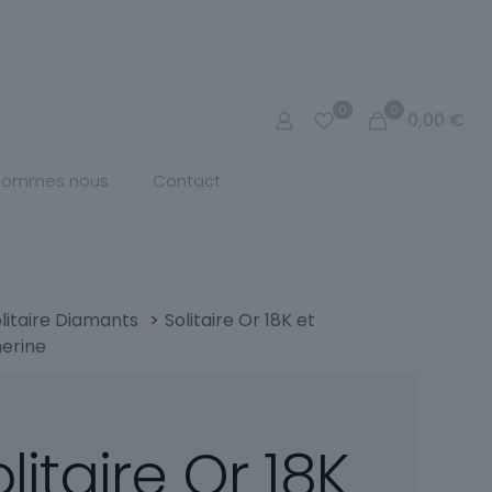
0
0
0,00
€
 sommes nous
Contact
litaire Diamants
>
Solitaire Or 18K et
erine
litaire Or 18K