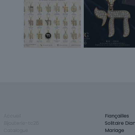
Accueil
Fiançailles
Bijouterie-tc26
Solitaire Di
Catalogue
Mariage