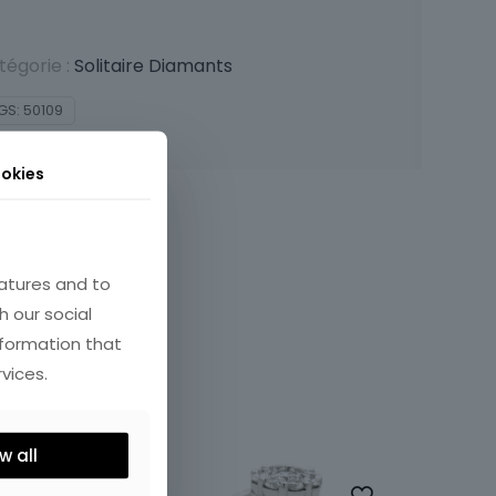
tégorie :
Solitaire Diamants
GS:
50109
okies
atures and to
h our social
nformation that
vices.
w all