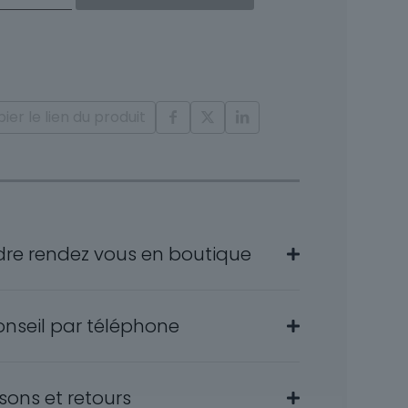
ire
nts
ier le lien du produit
ne
dre rendez vous en boutique
onseil par téléphone
isons et retours