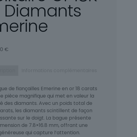
t Diamants
merine
00
€
ription
Informations complémentaires
ue de fiançailles Emerine en or 18 carats
ne pièce magnifique qui met en valeur la
é des diamants. Avec un poids total de
arats, les diamants scintillent de façon
ssante sur le doigt. La bague présente
imension de 7.8×16.8 mm, offrant une
 généreuse qui capture l’attention.