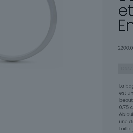
e
E
2200,
Desc
La bag
est u
beaut
0.75 c
ébloui
une d
taille