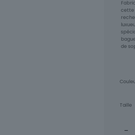
Fabriq
cette 
reche
luxue
spécia
bague
de sop
Coule
Taille
quant
de