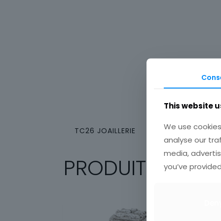
Cons
This website u
We use cookies 
TC26 JOAILLERIE
analyse our tra
media, advertis
PRODUITS SIMILA
you’ve provided
Den