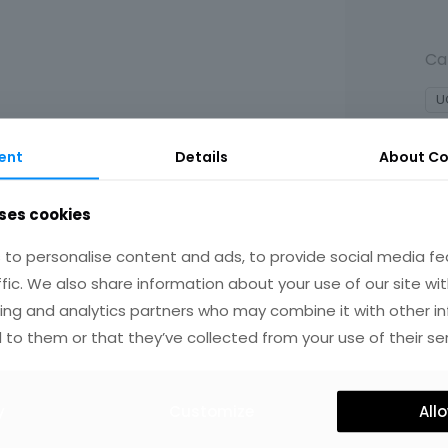
Ca
U
ent
Details
About Co
ses cookies
to personalise content and ads, to provide social media fe
ffic. We also share information about your use of our site wit
ing and analytics partners who may combine it with other i
IRES
 to them or that they’ve collected from your use of their ser
y
Customize
Allo