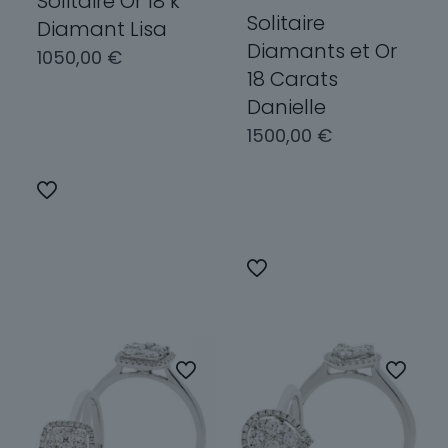
Solitaire Or 18 k
Solitaire
Diamant Lisa
Diamants et Or
1050,00
€
18 Carats
Danielle
Choix des
1500,00
€
options
Ce
Choix des
produit
options
a
plusieurs
Ce
variations.
produit
Les
a
options
plusieurs
peuvent
variations.
être
Les
choisies
options
sur
peuvent