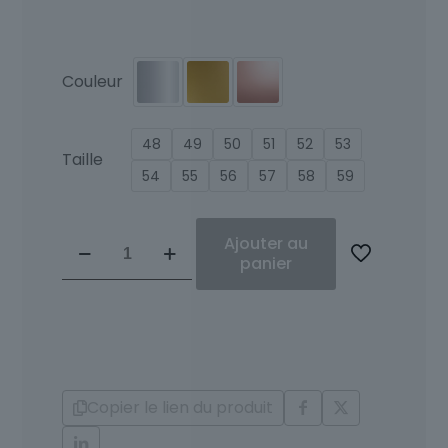
Couleur
48
49
50
51
52
53
Taille
54
55
56
57
58
59
quantité
Ajouter au
de
panier
Solitaire
Or
Diamants
Andra
Copier le lien du produit