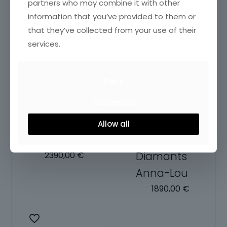
variations.
partners who may combine it with other
Les
Les
information that you’ve provided to them or
options
options
that they’ve collected from your use of their
peuvent
peuvent
services.
être
être
choisies
choisies
sur
sur
Deny
la
la
page
page
Customize
Bague Or
Bague Or
du
du
produit
Diamants
18 Carats
Allow all
produit
Anette
et
Diamants
2390,00
€
Anna-Lou
Choix des
1890,00
€
options
Ce
Choix des