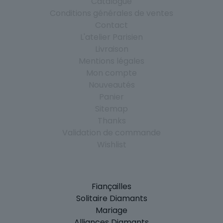
Catalogue
Conditions générales de ventes
Contact
L'atelier Parisien
Livraison
Mentions légales
Mon compte
Nouveautés
Panier
Sitemap
Thanks
Validation de commande
Wishlist
Fiançailles
Solitaire Diamants
Mariage
Alliances Diamants