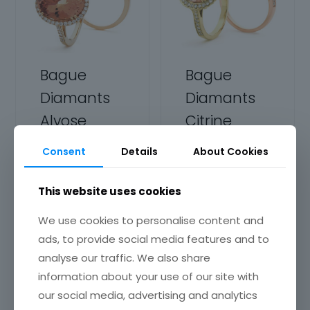
être
choisies
choisies
sur
sur
la
la
page
page
du
Bague
Bague
du
produit
Diamants
Diamants
produit
Alyose
Citrine
Andry
2900,00
€
–
Consent
Details
About Cookies
Plage
3100,00
€
2600,00
€
de
prix :
This website uses cookies
Choix des
Choix des
2900,00 €
options
options
We use cookies to personalise content and
à
ads, to provide social media features and to
3100,00 €
Ce
Ce
produit
analyse our traffic. We also share
produit
a
information about your use of our site with
a
plusieurs
our social media, advertising and analytics
plusieurs
variations.