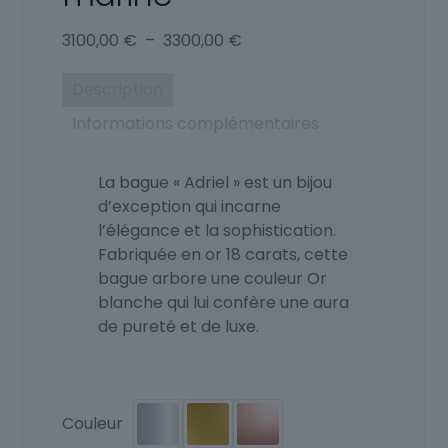
Plage
3100,00
€
–
3300,00
€
de
prix :
Description
3100,00 €
Informations complémentaires
à
3300,00 €
La bague « Adriel » est un bijou
d’exception qui incarne
l’élégance et la sophistication.
Fabriquée en or 18 carats, cette
bague arbore une couleur Or
blanche qui lui confère une aura
de pureté et de luxe.
Couleur