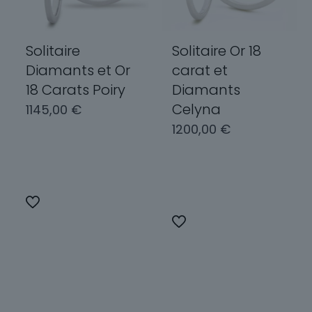
la
sur
page
la
du
page
Solitaire
Solitaire Or 18
produit
du
Diamants et Or
carat et
produit
18 Carats Poiry
Diamants
Celyna
1145,00
€
1200,00
€
Choix des
options
Choix des
options
Ce
produit
Ce
a
produit
plusieurs
a
variations.
plusieurs
Les
variations.
options
Les