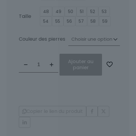
48
49
50
51
52
53
Taille
54
55
56
57
58
59
Couleur des pierres
quantité
Ajouter au
de
panier
Adriel
or
blanc,diamant
aiguë
marine
Copier le lien du produit