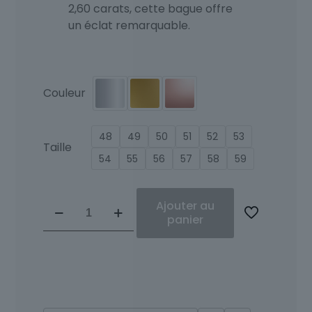
2,60 carats, cette bague offre
un éclat remarquable.
Couleur
48
49
50
51
52
53
Taille
54
55
56
57
58
59
quantité
Ajouter au
de
panier
Alixe
or
blanc,diamant
aiguë
marine