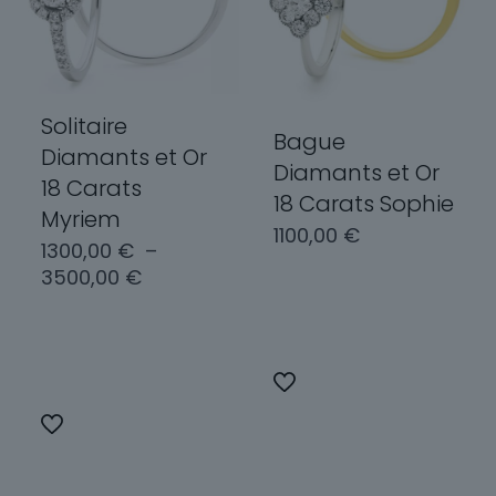
choisies
être
sur
choisies
la
sur
page
la
du
page
Solitaire
produit
Bague
du
Diamants et Or
produit
Diamants et Or
18 Carats
18 Carats Sophie
Myriem
1100,00
€
1300,00
€
–
Plage
3500,00
€
de
Choix des
prix :
options
Choix des
1300,00 €
options
Ce
à
produit
3500,00 €
Ce
a
produit
plusieurs
a
variations.