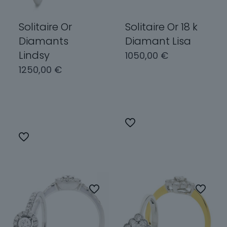
Solitaire Or
Solitaire Or 18 k
Diamants
Diamant Lisa
Lindsy
1050,00
€
1250,00
€
Choix des
options
Choix des
options
Ce
produit
Ce
a
produit
plusieurs
a
variations.
plusieurs
Les
variations.
options
Les
peuvent
options
être
peuvent