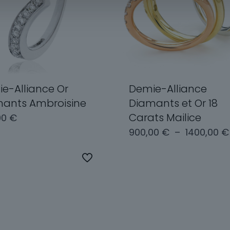
e-Alliance Or
Demie-Alliance
ants Ambroisine
Diamants et Or 18
Carats Mailice
00
€
900,00
€
–
1400,00
€
Ce
produit
ix des options
a
Choix des options
plusieurs
variations.
Les
options
peuvent