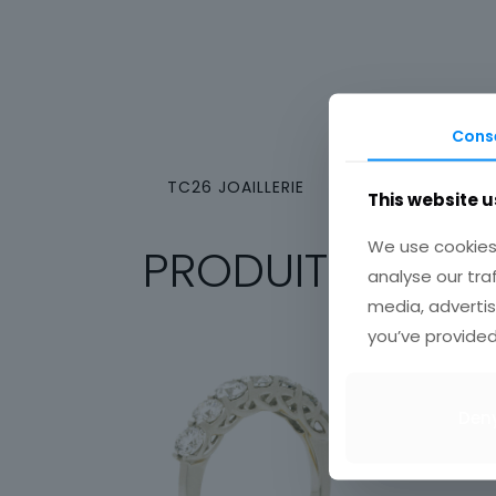
Cons
TC26 JOAILLERIE
This website u
We use cookies 
PRODUITS SIMILA
analyse our tra
media, advertis
you’ve provided
Den