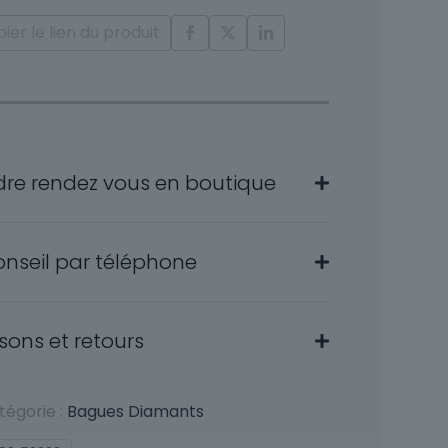
ier le lien du produit
dre rendez vous en boutique
onseil par téléphone
isons et retours
tégorie :
Bagues Diamants