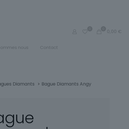
0
0
0,00
€
 sommes nous
Contact
agues Diamants
>
Bague Diamants Angy
ague