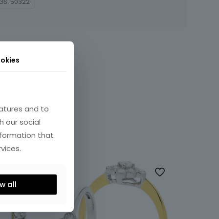
GS:
50322
okies
atures and to
h our social
nformation that
vices.
w all