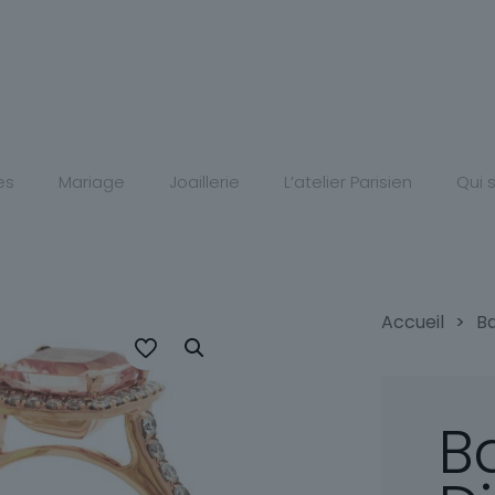
es
Mariage
Joaillerie
L’atelier Parisien
Qui
Accueil
>
B
B