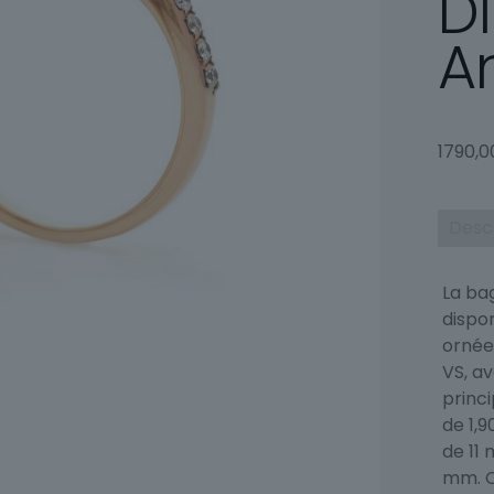
D
A
1790,
Desc
La ba
dispon
ornée
VS, av
princi
de 1,9
de 11
mm. C