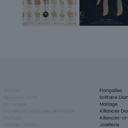
Accueil
Fiançailles
Bijouterie-tc26
Solitaire Di
Catalogue
Mariage
Conditions générales de ventes
Alliances Di
Contact
Alliances-o
L'atelier Parisien
Joaillerie