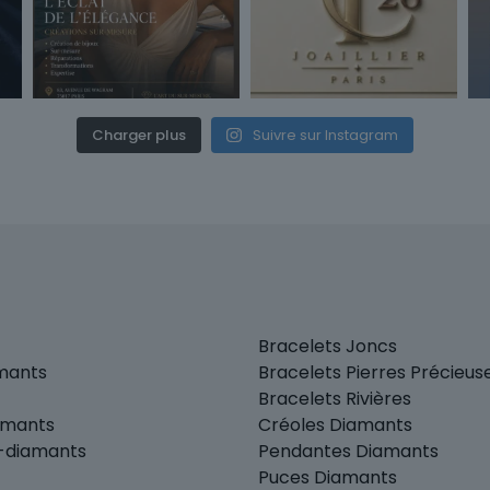
Charger plus
Suivre sur Instagram
Bracelets Joncs
amants
Bracelets Pierres Précieus
Bracelets Rivières
amants
Créoles Diamants
r-diamants
Pendantes Diamants
Puces Diamants