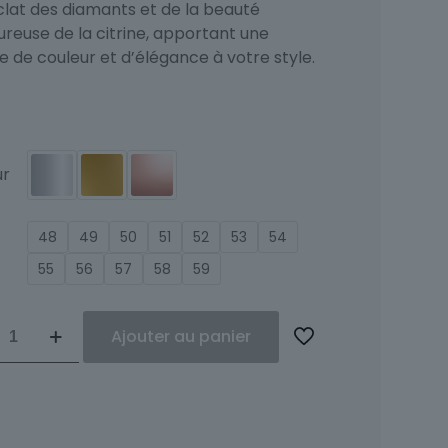
clat des diamants et de la beauté
ureuse de la citrine, apportant une
 de couleur et d’élégance à votre style.
ur
48
49
50
51
52
53
54
55
56
57
58
59
ité
Ajouter au panier
nts