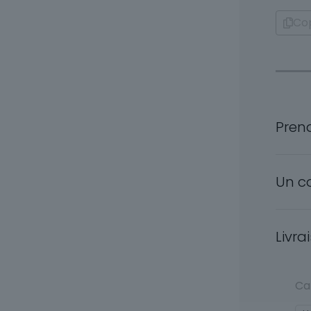
Cop
Pren
Un c
Livra
Ca