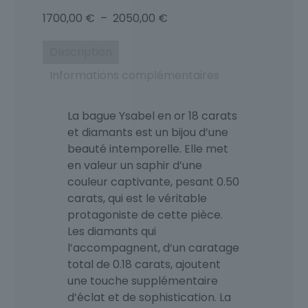
Plage
1700,00
€
–
2050,00
€
de
prix :
Description
1700,00 €
Informations complémentaires
à
2050,00 €
La bague Ysabel en or 18 carats
et diamants est un bijou d’une
beauté intemporelle. Elle met
en valeur un saphir d’une
couleur captivante, pesant 0.50
carats, qui est le véritable
protagoniste de cette pièce.
Les diamants qui
l’accompagnent, d’un caratage
total de 0.18 carats, ajoutent
une touche supplémentaire
d’éclat et de sophistication. La