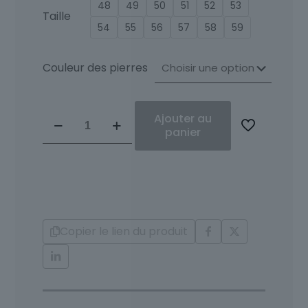
48
49
50
51
52
53
Taille
54
55
56
57
58
59
Couleur des pierres
quantité
Ajouter au
de
panier
Bague
Or
18
Carats
et
Diamants
Copier le lien du produit
Ysabel