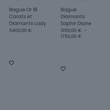
la
la
page
page
Bague Or 18
Bague
du
du
Carats et
Diamants
produit
produit
Diamants Lady
Saphir Diane
5400,00
€
1350,00
€
–
Plage
1750,00
€
de
Choix des
prix :
options
Choix des
1350,00 €
options
à
Ce
1750,00 €
produit
Ce
a
produit
plusieurs
a
variations.
plusieurs
Les
variations.
options
Les
peuvent
options
être
peuvent