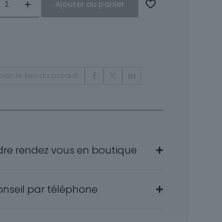
Ajouter au panier
nts
ier le lien du produit
dre rendez vous en boutique
onseil par téléphone