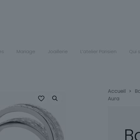
es
Mariage
Joaillerie
L’atelier Parisien
Qui
Accueil
>
B
Aura
B