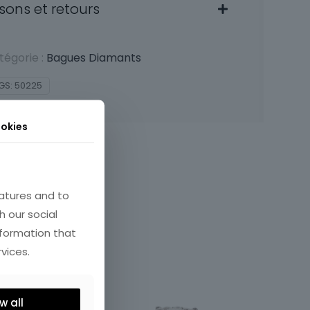
isons et retours
tégorie :
Bagues Diamants
GS:
50225
okies
atures and to
h our social
nformation that
vices.
w all