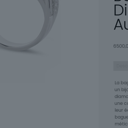
D
A
6500,
Desc
La ba
un bij
diaman
une c
leur é
bague
méticu