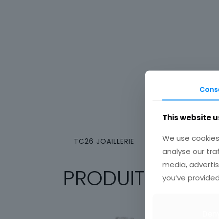
Cons
This website u
We use cookies 
TC26 JOAILLERIE
analyse our tra
media, advertis
PRODUITS SIMILA
you’ve provided
Den