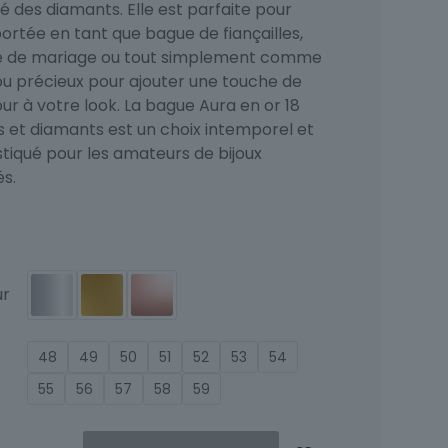
é des diamants. Elle est parfaite pour
ortée en tant que bague de fiançailles,
 de mariage ou tout simplement comme
jou précieux pour ajouter une touche de
ur à votre look. La bague Aura en or 18
s et diamants est un choix intemporel et
stiqué pour les amateurs de bijoux
és.
ur
48
49
50
51
52
53
54
55
56
57
58
59
ité