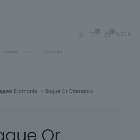
0
0
0,00
€
 sommes nous
Contact
agues Diamants
>
Bague Or Diamants
ague Or