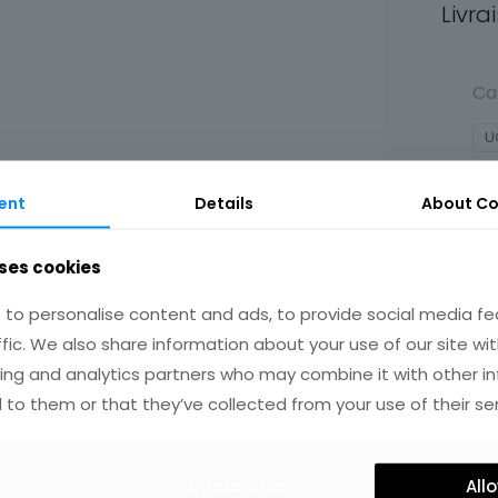
Livra
Ca
U
ent
Details
About Co
ses cookies
to personalise content and ads, to provide social media fe
ffic. We also share information about your use of our site wit
ing and analytics partners who may combine it with other i
IRES
 to them or that they’ve collected from your use of their ser
y
Customize
Allo