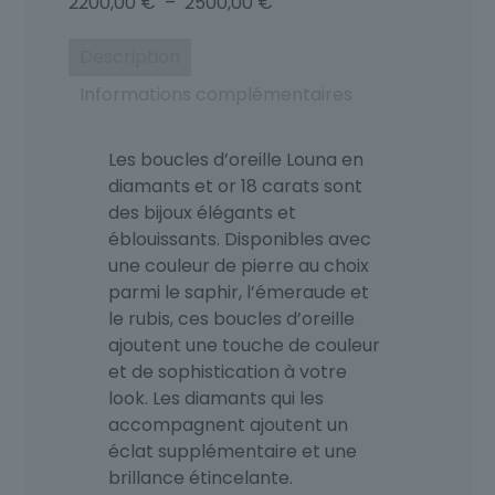
Plage
2200,00
€
–
2500,00
€
de
prix :
Description
2200,00 €
Informations complémentaires
à
2500,00 €
Les boucles d’oreille Louna en
diamants et or 18 carats sont
des bijoux élégants et
éblouissants. Disponibles avec
une couleur de pierre au choix
parmi le saphir, l’émeraude et
le rubis, ces boucles d’oreille
ajoutent une touche de couleur
et de sophistication à votre
look. Les diamants qui les
accompagnent ajoutent un
éclat supplémentaire et une
brillance étincelante.