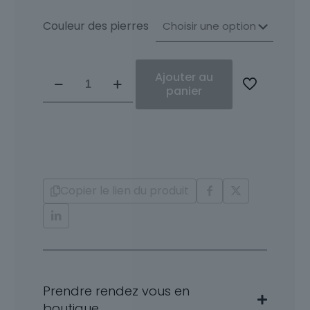
Couleur des pierres
quantité
Ajouter au
de
panier
Boucles
Diamants
Saphir
Louna
Copier le lien du produit
Prendre rendez vous en
boutique