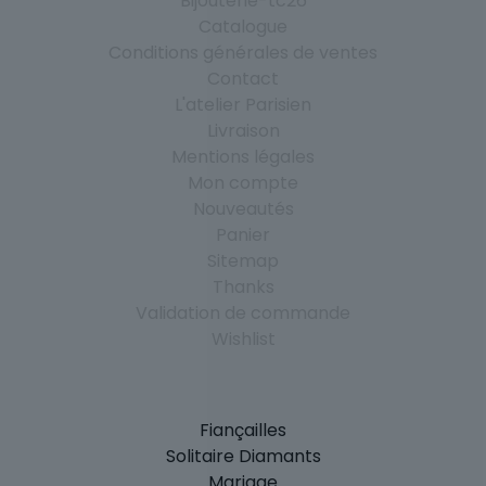
Bijouterie-tc26
Catalogue
Conditions générales de ventes
Contact
L'atelier Parisien
Livraison
Mentions légales
Mon compte
Nouveautés
Panier
Sitemap
Thanks
Validation de commande
Wishlist
Fiançailles
Solitaire Diamants
Mariage