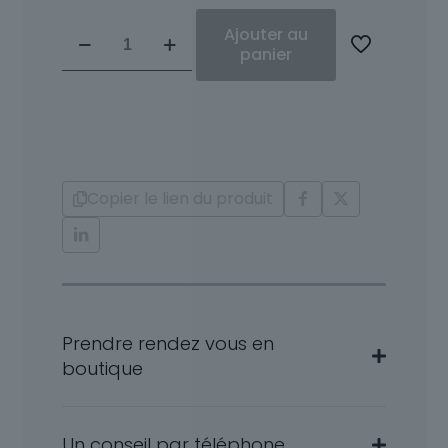
quantité
Ajouter au
de
panier
Boucles
d'oreille
Diamants
et
Or
18
Copier le lien du produit
Carats
Tina
Prendre rendez vous en
boutique
Un conseil par téléphone