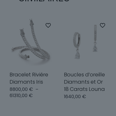
Bracelet Riviére
Boucles d’oreille
Diamants Iris
Diamants et Or
18 Carats Louna
8800,00
€
–
Plage
61310,00
€
1640,00
€
de
prix :
Choix des
8800,00 €
Choix des