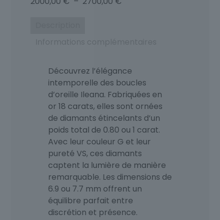
Plage
2000,00
€
–
2700,00
€
de
prix :
Description
2000,00 €
Informations complémentaires
à
2700,00 €
Découvrez l’élégance
intemporelle des boucles
d’oreille Ileana. Fabriquées en
or 18 carats, elles sont ornées
de diamants étincelants d’un
poids total de 0.80 ou 1 carat.
Avec leur couleur G et leur
pureté VS, ces diamants
captent la lumière de manière
remarquable. Les dimensions de
6.9 ou 7.7 mm offrent un
équilibre parfait entre
discrétion et présence.