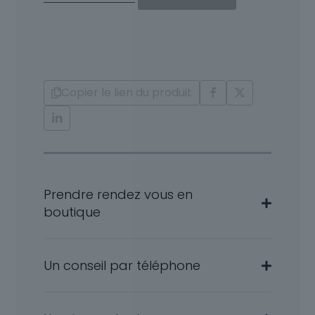
Boucles
d'oreille
or
Diamants
Ileana
Copier le lien du produit
Prendre rendez vous en
boutique
Un conseil par téléphone