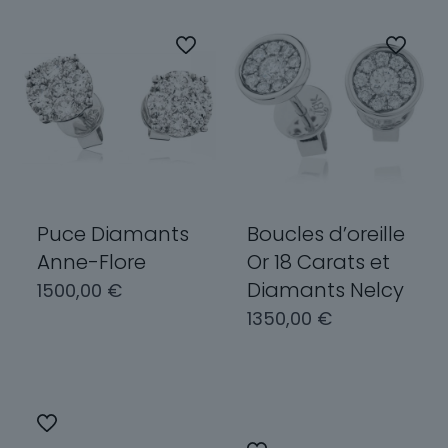
plusieurs
Les
variations.
options
Les
peuvent
options
être
peuvent
choisies
être
sur
choisies
la
sur
page
la
du
page
produit
Puce Diamants
Boucles d’oreille
du
Anne-Flore
Or 18 Carats et
produit
Diamants Nelcy
1500,00
€
1350,00
€
Choix des
options
Choix des
options
Ce
produit
Ce