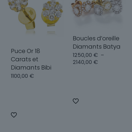
Boucles d’oreille
Diamants Batya
Puce Or 18
1250,00
€
–
Carats et
Plage
2140,00
€
Diamants Bibi
de
1100,00
€
prix :
Choix des
1250,00 €
options
à
Choix des
2140,00 €
Ce
options
produit
Ce
a
produit
plusieurs
a
variations.