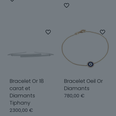
3742,00 €
produit
Ce
a
produit
plusieurs
a
variations.
plusieurs
Les
variations.
options
Les
peuvent
options
être
peuvent
choisies
être
sur
choisies
la
sur
page
la
du
page
Bracelet Or 18
Bracelet Oeil Or
produit
du
carat et
Diamants
produit
Diamants
780,00
€
Tiphany
2300,00
€
Choix des