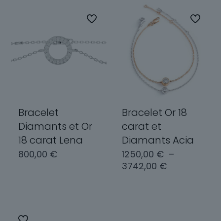
Bracelet
Bracelet Or 18
Diamants et Or
carat et
18 carat Lena
Diamants Acia
800,00
€
1250,00
€
–
Plage
3742,00
€
de
Choix des
prix :
options
Choix des
1250,00 €
options
à
Ce