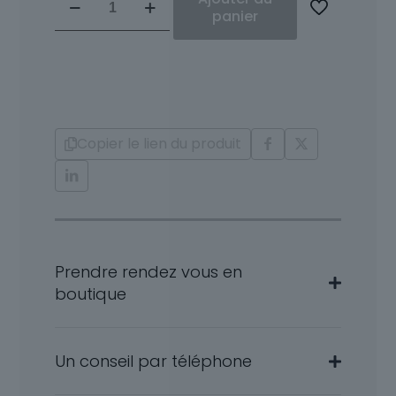
de
panier
Bracelet
Or
18
carat
et
Diamants
Copier le lien du produit
Alna
Prendre rendez vous en
boutique
Un conseil par téléphone