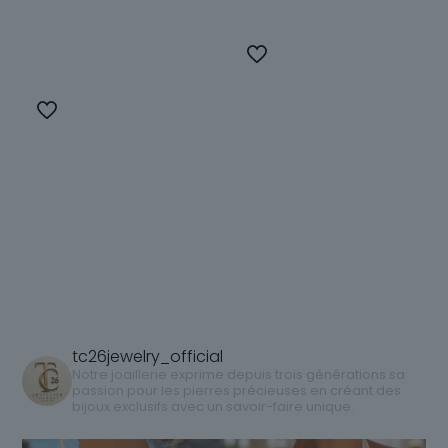
options
Choix des
Ce
options
produit
a
Ce
plusieurs
produit
variations.
a
Les
plusieurs
options
variations.
peuvent
Les
être
options
choisies
peuvent
sur
être
la
choisies
page
sur
tc26jewelry_official
du
la
Notre joaillerie exprime depuis trois générations sa
produit
passion pour les pierres précieuses en créant des
page
bijoux exclusifs avec un savoir-faire unique.
du
produit