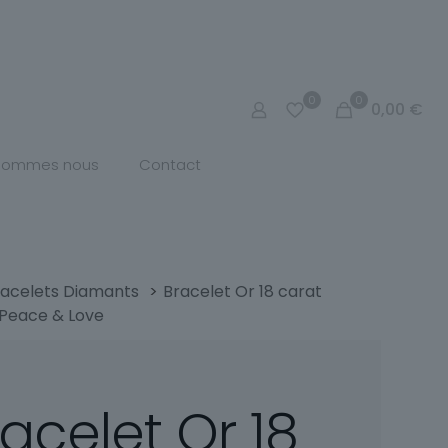
0
0
0,00
€
 sommes nous
Contact
racelets Diamants
>
Bracelet Or 18 carat
 Peace & Love
acelet Or 18