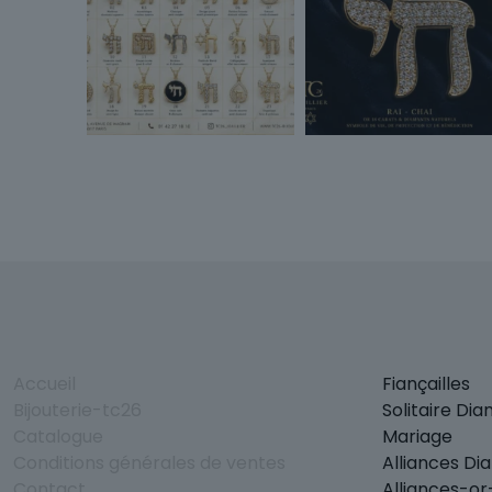
Accueil
Fiançailles
Bijouterie-tc26
Solitaire Di
Catalogue
Mariage
Conditions générales de ventes
Alliances Di
Contact
Alliances-o