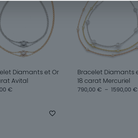
elet Diamants et Or
Bracelet Diamants e
arat Avital
18 carat Mercuriel
,00
€
790,00
€
–
1590,00
€
Ce
produit
ix des options
Choix des options
a
plusieurs
variations.