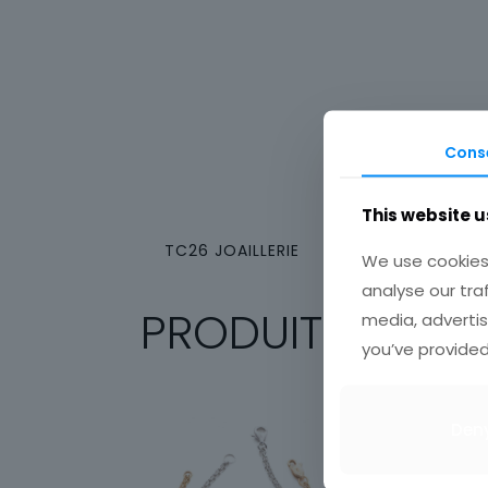
Cons
This website u
TC26 JOAILLERIE
We use cookies 
analyse our tra
PRODUITS SIMILA
media, advertis
you’ve provided
Den