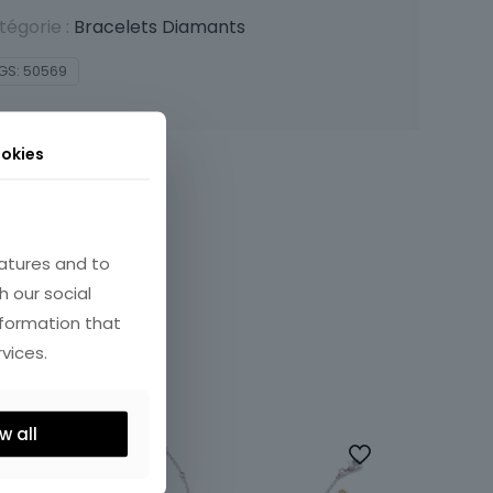
tégorie :
Bracelets Diamants
GS:
50569
okies
atures and to
h our social
nformation that
vices.
w all