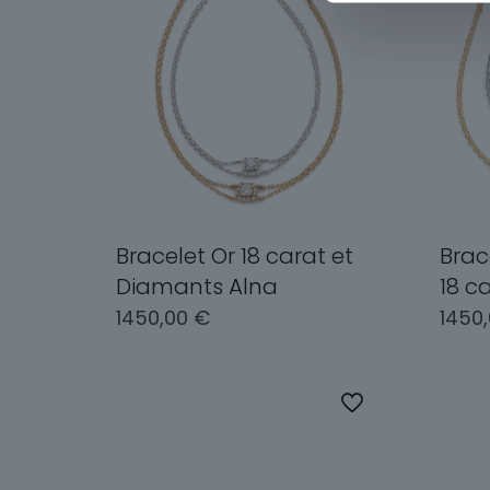
Bracelet Or 18 carat et
Brac
Diamants Alna
18 c
1450,00
€
1450
Ce
produit
Choix des options
Cho
a
plusieurs
variations.