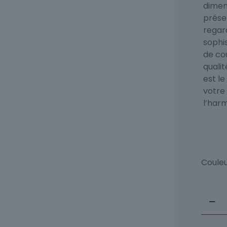
dimen
prése
regar
sophis
de cou
qualit
est le
votre
l’har
Coule
quant
de
Bracel