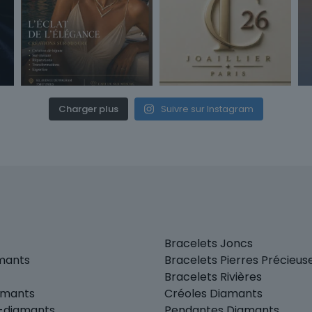
Charger plus
Suivre sur Instagram
Bracelets Joncs
amants
Bracelets Pierres Précieus
Bracelets Rivières
amants
Créoles Diamants
r-diamants
Pendantes Diamants