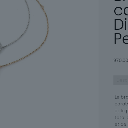
c
D
P
970,0
Desc
Le bra
carat
et la 
total 
et de 