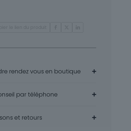
ier le lien du produit
nts
dre rendez vous en boutique
onseil par téléphone
isons et retours