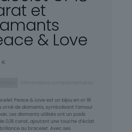
arat et
iamants
eace & Love
0
€
ription
Informations complémentaires
celet Peace & Love est un bijou en or 18
s orné de diamants, symbolisant l’amour
paix. Les diamants utilisés ont un poids
de 0,18 carat, ajoutant une touche d’éclat
brillance au bracelet. Avec ses