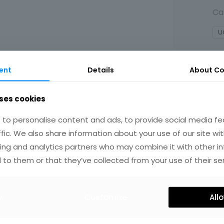
Ca
U
ent
Details
About Co
ses cookies
to personalise content and ads, to provide social media fe
ffic. We also share information about your use of our site wit
IRES
ing and analytics partners who may combine it with other i
 to them or that they’ve collected from your use of their ser
y
Customize
Allo