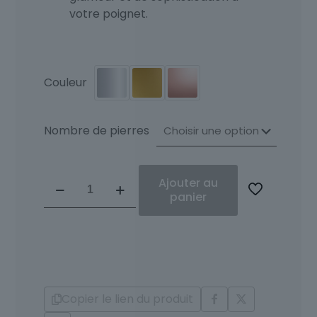
votre poignet.
Couleur
Nombre de pierres
quantité
Ajouter au
de
panier
Bracelet
Or
18
Carats
et
Diamants
Copier le lien du produit
Barby