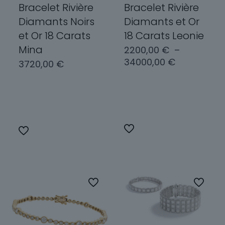
Bracelet Rivière
Bracelet Rivière
Diamants Noirs
Diamants et Or
et Or 18 Carats
18 Carats Leonie
Mina
2200,00
€
–
Plage
34000,00
€
3720,00
€
de
prix :
Choix des
2200,00 €
Choix des
options
options
à
34000,00 
Ce
Ce
produit
produit
a
a
plusieurs
plusieurs
variations.
variations.
Les
Les
options
options
peuvent
peuvent
être
être