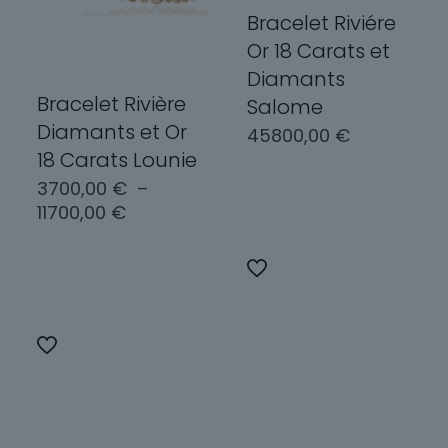
choisies
Bracelet Riviére
choisies
sur
sur
Or 18 Carats et
la
la
Diamants
page
page
Bracelet Rivière
Salome
du
du
Diamants et Or
45800,00
€
produit
produit
18 Carats Lounie
3700,00
€
–
Choix des
Plage
11700,00
€
options
de
prix :
Ce
Choix des
3700,00 €
produit
options
à
a
11700,00 €
plusieurs
Ce
variations.
produit
Les
a
options
plusieurs
peuvent
variations.