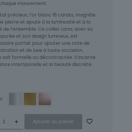
chaque mouvement.
al précieux, l’or blanc 18 carats, magnifie
 pierre et ajoute à la luminosité et à la
é de l’ensemble. Ce collier
Lana
, avec sa
épurée et son design lumineux, est
ssoire parfait pour ajouter une note de
tication et de luxe à toute occasion,
e soit formelle ou décontractée. Il incarne
ance intemporelle et la beauté discrète.
ur
ité
Ajouter au panier