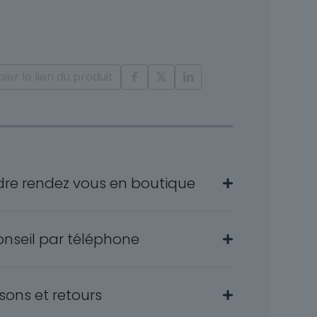
nts
ier le lien du produit
s
dre rendez vous en boutique
onseil par téléphone
isons et retours