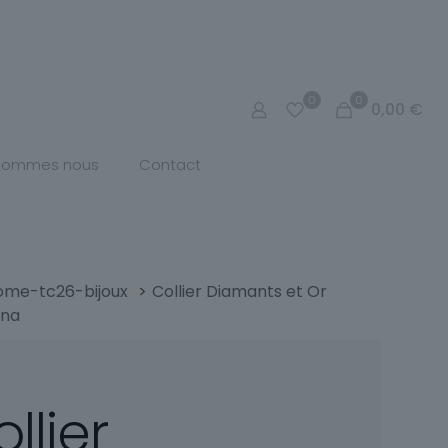
0
0
0,00
€
 sommes nous
Contact
ome-tc26-bijoux
>
Collier Diamants et Or
yna
llier