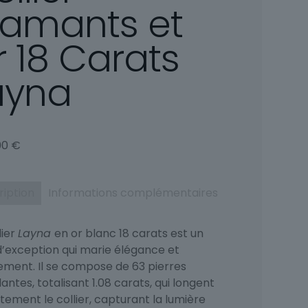
iamants et
r 18 Carats
ayna
00
€
ription
Informations complémentaires
lier
Layna
en or blanc 18 carats est un
 d’exception qui marie élégance et
nement. Il se compose de 63 pierres
llantes, totalisant 1.08 carats, qui longent
tement le collier, capturant la lumière