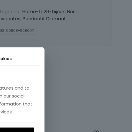
tégories :
Home-tc26-bijoux
,
Nos
uveautés
,
Pendentif Diamant
GS:
50958-958007
okies
atures and to
h our social
nformation that
vices.