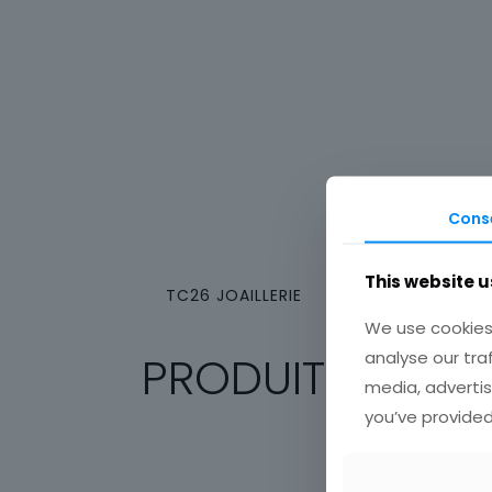
Cons
This website u
TC26 JOAILLERIE
We use cookies 
analyse our tra
PRODUITS SIMILA
media, advertis
you’ve provided