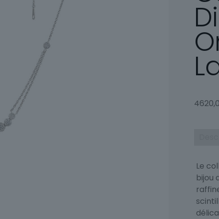
D
O
L
4620,
Desc
Le col
bijou
raffi
scinti
délica