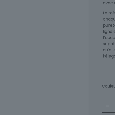
avec 
Le mét
chaque
puret
ligne 
l’acce
sophis
qu’ell
l’élég
Coule
quant
de
Collier