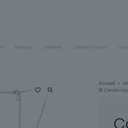
es
Mariage
Joaillerie
L’atelier Parisien
Qui
Accueil
>
H
18 Carats La
Co