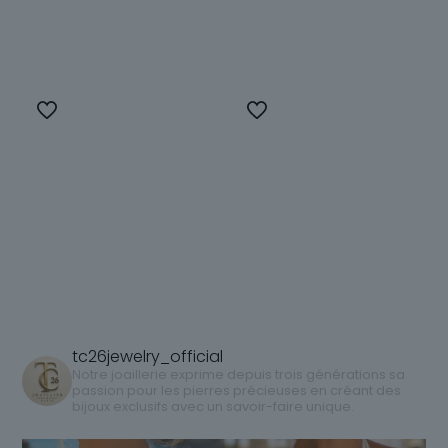
Choix des
Choix des
options
options
Ce
Ce
produit
produit
a
a
plusieurs
plusieurs
variations.
variations.
Les
Les
options
options
peuvent
peuvent
être
être
choisies
choisies
sur
sur
tc26jewelry_official
la
la
Notre joaillerie exprime depuis trois générations sa
passion pour les pierres précieuses en créant des
page
page
bijoux exclusifs avec un savoir-faire unique.
du
du
produit
produit