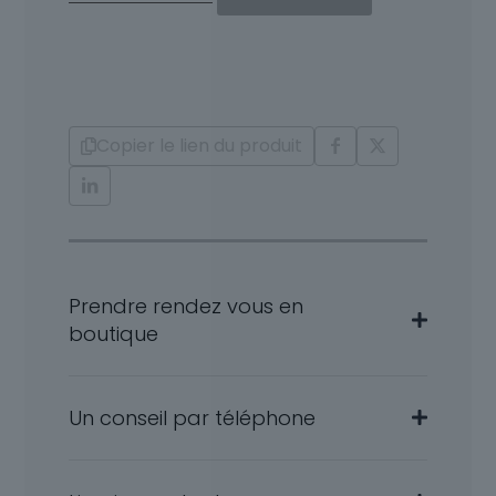
Collier
Diamants
et
Or
18
Carats
Copier le lien du produit
Tiphaine
Prendre rendez vous en
boutique
Un conseil par téléphone