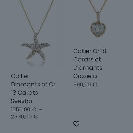
Collier Or 18
Carats et
Diamants
Collier
Graziela
Diamants et Or
890,00
€
18 Carats
Seestar
Choix des
1050,00
€
–
options
Plage
2330,00
€
Ce
de
produit
prix :