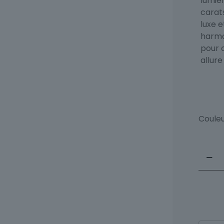
lumièr
carat
luxe e
harmon
pour c
allure
Coule
quant
de
Collier
Or
18
Carat
et