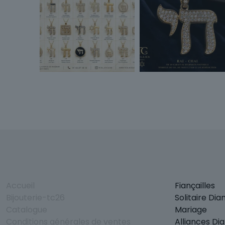
Accueil
Fiançailles
Bijouterie-tc26
Solitaire Di
Catalogue
Mariage
Conditions générales de ventes
Alliances Di