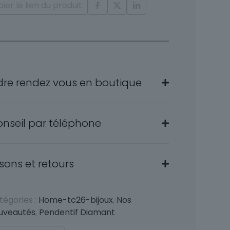
ier le lien du produit
nts
dre rendez vous en boutique
onseil par téléphone
isons et retours
tégories :
Home-tc26-bijoux
,
Nos
uveautés
,
Pendentif Diamant