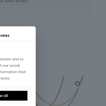
GS:
50957-957004
okies
atures and to
h our social
nformation that
vices.
w all