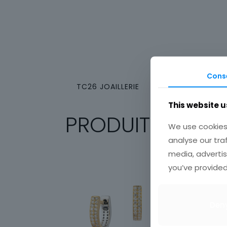
Cons
TC26 JOAILLERIE
This website u
PRODUITS SIMILA
We use cookies 
analyse our tra
media, advertis
you’ve provided
Den