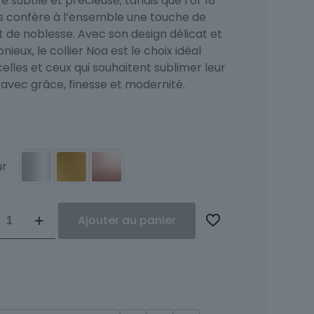
e subtile et précieuse, tandis que l’or 18
s confère à l’ensemble une touche de
t de noblesse. Avec son design délicat et
ieux, le collier Noa est le choix idéal
elles et ceux qui souhaitent sublimer leur
 avec grâce, finesse et modernité.
ur
ité
Ajouter au panier
s