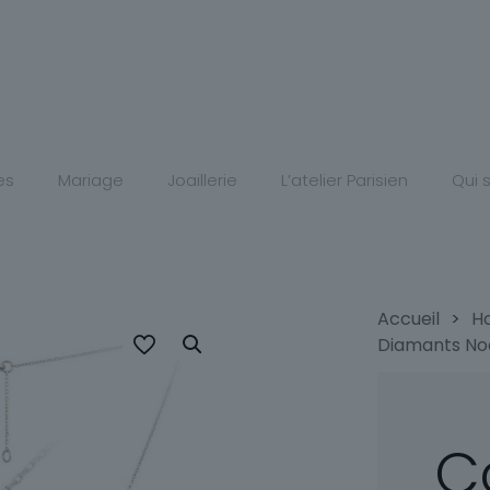
es
Mariage
Joaillerie
L’atelier Parisien
Qui
Accueil
>
H
Diamants No
Co