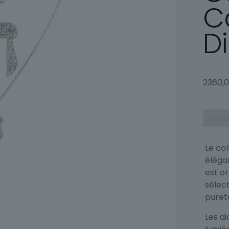
C
D
2360,
Desc
Le col
éléga
est or
sélec
puret
Les d