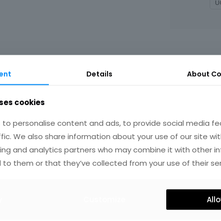
U
ent
Details
About Co
ses cookies
IRES
to personalise content and ads, to provide social media fe
ffic. We also share information about your use of our site wit
ing and analytics partners who may combine it with other i
 to them or that they’ve collected from your use of their ser
y
Customize
Allo