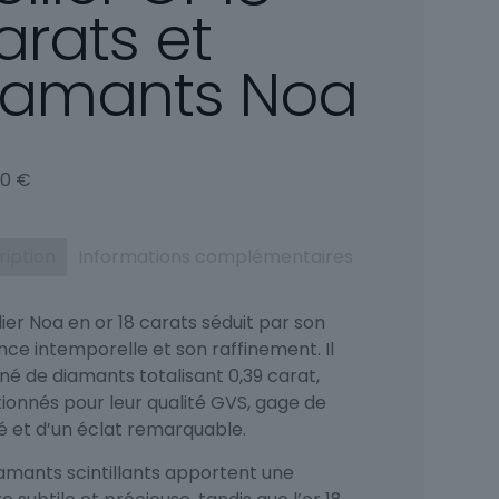
arats et
iamants Noa
00
€
ription
Informations complémentaires
lier Noa en or 18 carats séduit par son
nce intemporelle et son raffinement. Il
né de diamants totalisant 0,39 carat,
tionnés pour leur qualité GVS, gage de
é et d’un éclat remarquable.
iamants scintillants apportent une