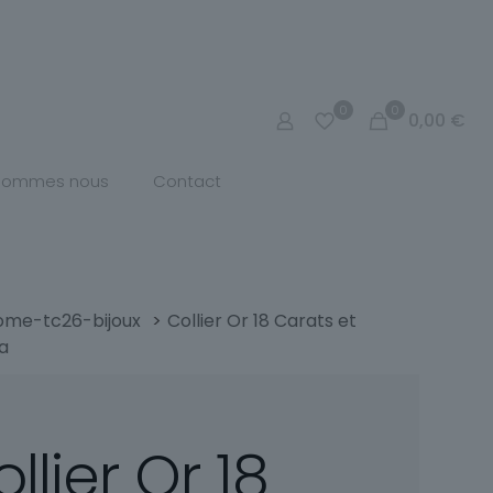
0
0
0,00
€
 sommes nous
Contact
ome-tc26-bijoux
>
Collier Or 18 Carats et
a
llier Or 18