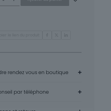
es
les
nts
ier le lien du produit
dre rendez vous en boutique
onseil par téléphone