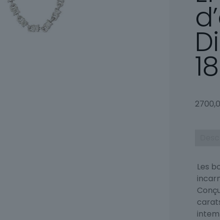
d’
D
1
2700,
Desc
Les b
incarn
Conçu
carats
intem