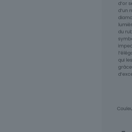
d’or 
d’un r
diama
lumièr
du rub
symbol
impecc
l’élég
qui le
grâce 
d’exc
Coule
quant