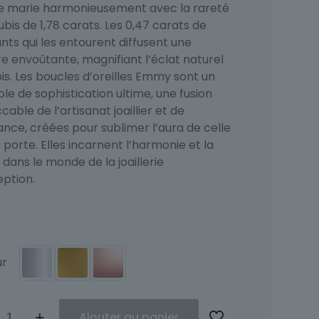
se marie harmonieusement avec la rareté
ubis de 1,78 carats. Les 0,47 carats de
nts qui les entourent diffusent une
e envoûtante, magnifiant l’éclat naturel
is. Les boucles d’oreilles Emmy sont un
e de sophistication ultime, une fusion
able de l’artisanat joaillier et de
ance, créées pour sublimer l’aura de celle
s porte. Elles incarnent l’harmonie et la
dans le monde de la joaillerie
eption.
ur
ité
Ajouter au panier