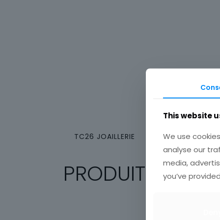
Cons
This website u
We use cookies 
TC26 JOAILLERIE
analyse our tra
media, advertis
PRODUITS SIMILA
you’ve provided
Den