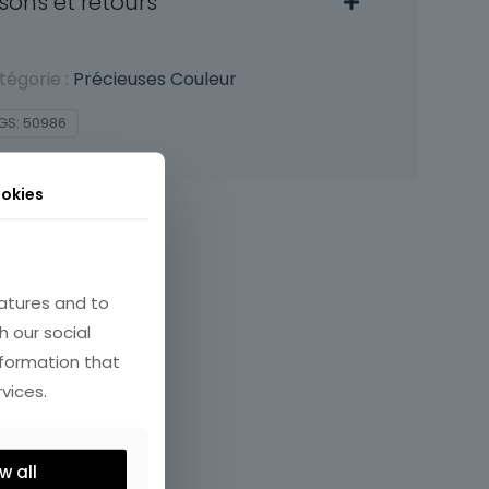
isons et retours
tégorie :
Précieuses Couleur
GS:
50986
okies
atures and to
h our social
nformation that
vices.
w all