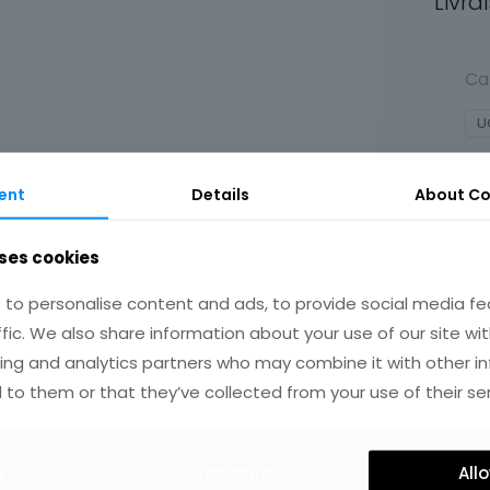
Livra
Ca
U
ent
Details
About Co
ses cookies
to personalise content and ads, to provide social media fe
ffic. We also share information about your use of our site wit
ing and analytics partners who may combine it with other i
IRES
 to them or that they’ve collected from your use of their ser
y
Customize
Allo