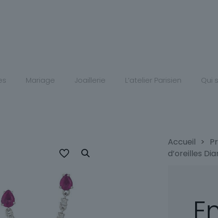
es
Mariage
Joaillerie
L’atelier Parisien
Qui
Accueil
>
Pr
d’oreilles Di
E