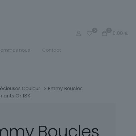
0
0
0,00
€
 sommes nous
Contact
écieuses Couleur
>
Emmy Boucles
amants Or 18K
mmy Boucles