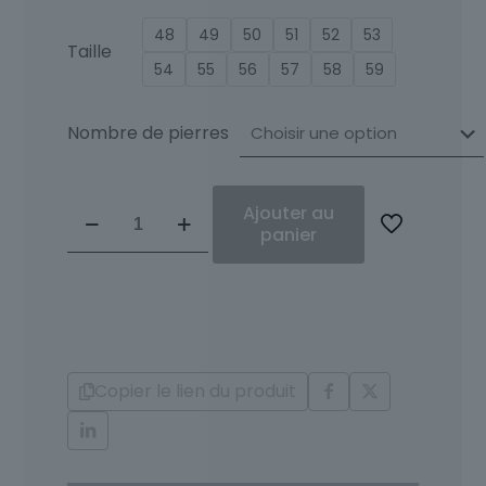
48
49
50
51
52
53
Taille
54
55
56
57
58
59
Nombre de pierres
quantité
Ajouter au
de
panier
Solitaire
Diamants
Alfreda
Copier le lien du produit