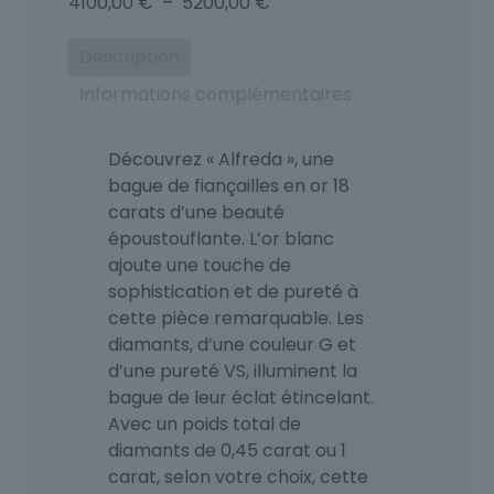
Plage
4100,00
€
–
5200,00
€
de
prix :
Description
4100,00 €
Informations complémentaires
à
5200,00 €
Découvrez « Alfreda », une
bague de fiançailles en or 18
carats d’une beauté
époustouflante. L’or blanc
ajoute une touche de
sophistication et de pureté à
cette pièce remarquable. Les
diamants, d’une couleur G et
d’une pureté VS, illuminent la
bague de leur éclat étincelant.
Avec un poids total de
diamants de 0,45 carat ou 1
carat, selon votre choix, cette