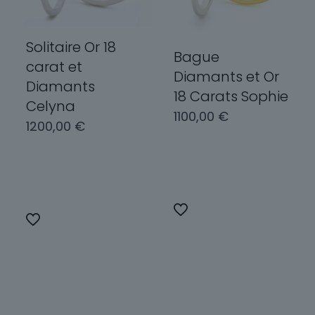
page
sur
du
la
produit
page
Solitaire Or 18
Bague
du
carat et
produit
Diamants et Or
Diamants
18 Carats Sophie
Celyna
1100,00
€
1200,00
€
Choix des
Choix des
options
options
Ce
Ce
produit
produit
a
a
plusieurs
plusieurs
variations.
variations.
Les
Les
options