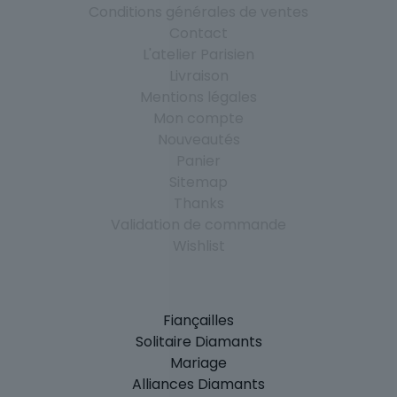
Conditions générales de ventes
Contact
L'atelier Parisien
Livraison
Mentions légales
Mon compte
Nouveautés
Panier
Sitemap
Thanks
Validation de commande
Wishlist
Fiançailles
Solitaire Diamants
Mariage
Alliances Diamants