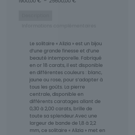
Plage
1900,00
€
–
25600,00
€
de
prix :
Description
1900,00 €
Informations complémentaires
à
25600,00 €
Le solitaire « Alizia » est un bijou
d’une grande finesse et d’une
beauté intemporelle. Fabriqué
en or 18 carats, il est disponible
en différentes couleurs : blanc,
jaune ou rose, pour s’adapter à
tous les goûts. La pierre
centrale, disponible en
différents caratages allant de
0,30 à 2,00 carats, brille de
toute sa splendeur.Avec une
largeur de bande de 1,8 à 2,2
mm, ce solitaire « Alizia » met en