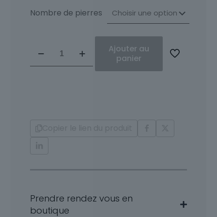
Nombre de pierres
quantité
Ajouter au
de
panier
Solitaire
Diamants
Aliza
Copier le lien du produit
Prendre rendez vous en
boutique