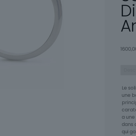
D
A
1600,
Desc
Le sol
une b
princ
carat
a une 
dans 
qui ga