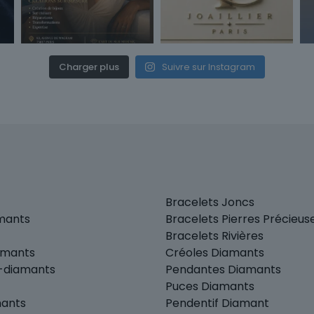
Charger plus
Suivre sur Instagram
Bracelets Joncs
amants
Bracelets Pierres Précieus
Bracelets Rivières
amants
Créoles Diamants
r-diamants
Pendantes Diamants
Puces Diamants
mants
Pendentif Diamant