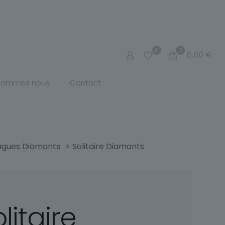
0
0
0,00
€
 sommes nous
Contact
agues Diamants
>
Solitaire Diamants
litaire