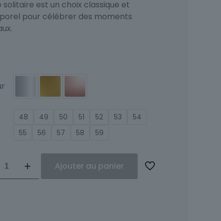
solitaire est un choix classique et
porel pour célébrer des moments
aux.
ur
48
49
50
51
52
53
54
55
56
57
58
59
ité
Ajouter au panier
ire
nts
ine