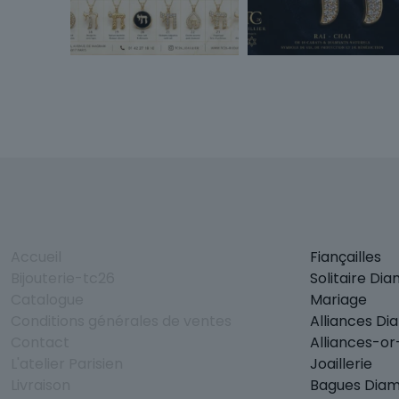
Accueil
Fiançailles
Bijouterie-tc26
Solitaire Di
Catalogue
Mariage
Conditions générales de ventes
Alliances Di
Contact
Alliances-o
L'atelier Parisien
Joaillerie
Livraison
Bagues Dia