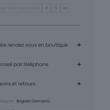
ier le lien du produit
dre rendez vous en boutique
onseil par téléphone
isons et retours
tégorie :
Bagues Diamants