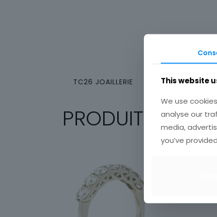
Cons
This website u
TC26 JOAILLERIE
We use cookies 
PRODUITS SIMILA
analyse our tra
media, advertis
you’ve provided
Den