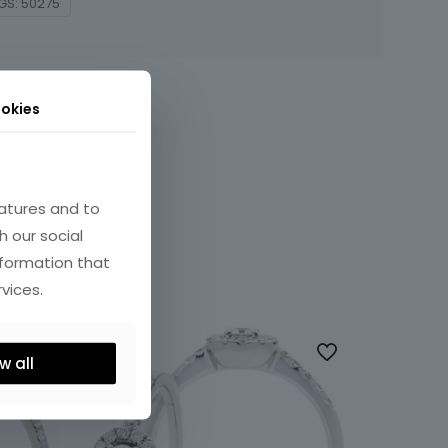
GS:
50275
okies
atures and to
h our social
nformation that
vices.
w all