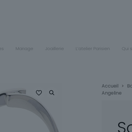
es
Mariage
Joaillerie
L’atelier Parisien
Qui
Accueil
>
B
Angeline
So