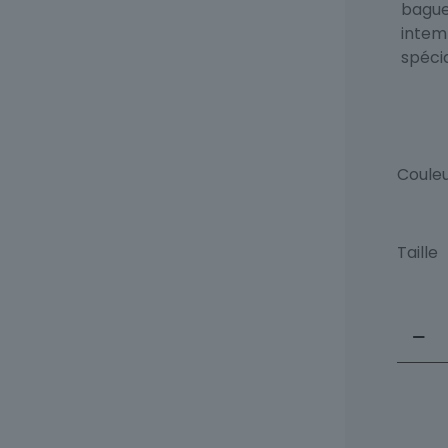
bague 
intem
spéci
Coule
Taille
quant
de
Solita
Diama
Angel