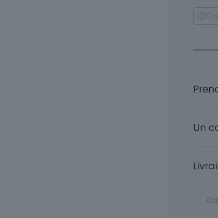
Cop
Pren
Un c
Livra
Ca