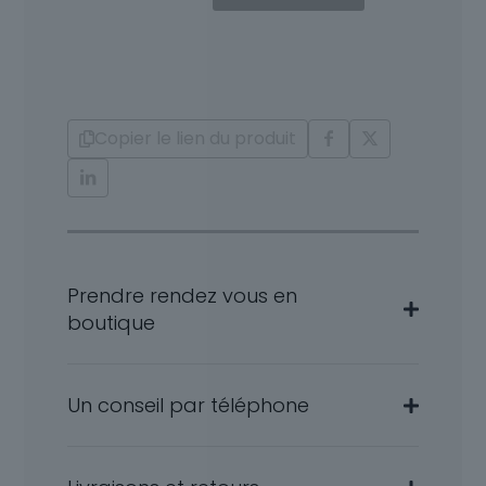
Solitaire
Diamants
et
Or
18
Carats
Copier le lien du produit
Abiramy
Prendre rendez vous en
boutique
Un conseil par téléphone