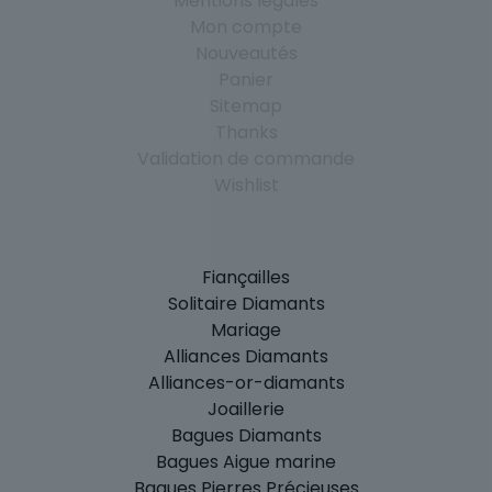
Mentions légales
Mon compte
Nouveautés
Panier
Sitemap
Thanks
Validation de commande
Wishlist
Fiançailles
Solitaire Diamants
Mariage
Alliances Diamants
Alliances-or-diamants
Joaillerie
Bagues Diamants
Bagues Aigue marine
Bagues Pierres Précieuses