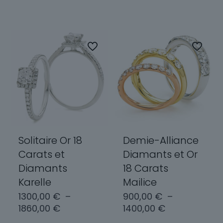
plusieurs
produit
variations.
a
Les
plusieurs
options
variations.
peuvent
Les
être
options
choisies
peuvent
sur
être
la
choisies
page
sur
du
la
produit
page
Solitaire Or 18
Demie-Alliance
du
Carats et
Diamants et Or
produit
Diamants
18 Carats
Karelle
Mailice
1300,00
€
–
900,00
€
–
Plage
Plage
1860,00
€
1400,00
€
de
de