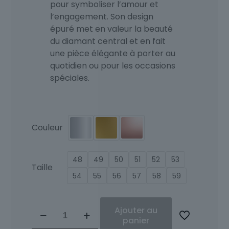
pour symboliser l’amour et
l’engagement. Son design
épuré met en valeur la beauté
du diamant central et en fait
une pièce élégante à porter au
quotidien ou pour les occasions
spéciales.
Couleur
48
49
50
51
52
53
Taille
54
55
56
57
58
59
quantité
Ajouter au
de
panier