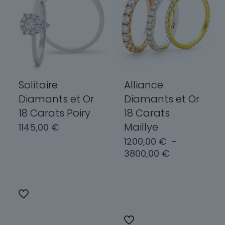
Solitaire
Alliance
Diamants et Or
Diamants et Or
18 Carats Poiry
18 Carats
Maillye
1145,00
€
1200,00
€
–
Plage
3800,00
€
Choix des
de
options
prix :
Choix des
1200,00 €
Ce
options
à
produit
3800,00 €
a
Ce