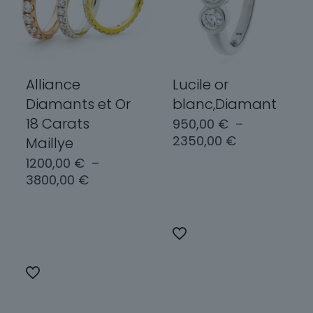
Alliance
Lucile or
Diamants et Or
blanc,Diamant
18 Carats
950,00
€
–
Plage
2350,00
€
Maillye
de
1200,00
€
–
prix :
Plage
3800,00
€
Choix des
950,00 €
de
options
à
prix :
2350,00 €
Choix des
1200,00 €
Ce
options
à
produit
3800,00 €
a
Ce
plusieurs
produit
variations.
a