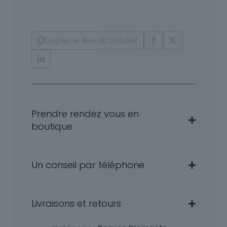
et
Or
18
Carats
Copier le lien du produit
Kathia
Prendre rendez vous en
boutique
Un conseil par téléphone
Livraisons et retours