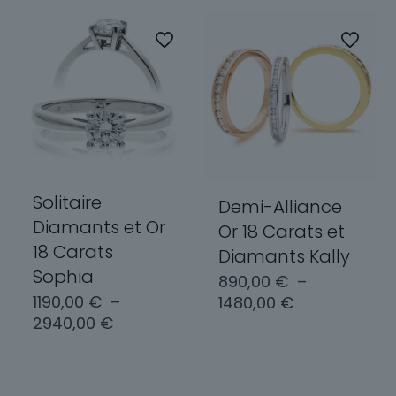
Les
plusieurs
options
variations.
peuvent
Les
être
options
choisies
peuvent
sur
être
la
choisies
page
sur
du
la
produit
page
Solitaire
Demi-Alliance
du
Diamants et Or
Or 18 Carats et
produit
18 Carats
Diamants Kally
Sophia
890,00
€
–
Plage
1190,00
€
–
1480,00
€
Plage
de
2940,00
€
de
prix :
Choix des
prix :
890,00 €
options
Choix des
1190,00 €
à