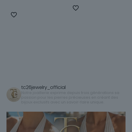
options
à
1480,00 €
Ce
2940,00 €
Ce
produit
produit
a
a
plusieurs
plusieurs
variations.
variations.
Les
Les
options
options
peuvent
peuvent
être
être
choisies
choisies
sur
sur
la
tc26jewelry_official
la
page
Notre joaillerie exprime depuis trois générations sa
passion pour les pierres précieuses en créant des
page
du
bijoux exclusifs avec un savoir-faire unique.
du
produit
produit