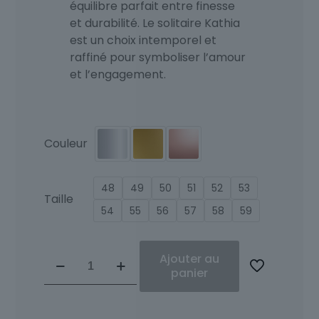
équilibre parfait entre finesse
et durabilité. Le solitaire Kathia
est un choix intemporel et
raffiné pour symboliser l’amour
et l’engagement.
Couleur
48
49
50
51
52
53
Taille
54
55
56
57
58
59
quantité
Ajouter au
de
panier
Solitaire
Diamants