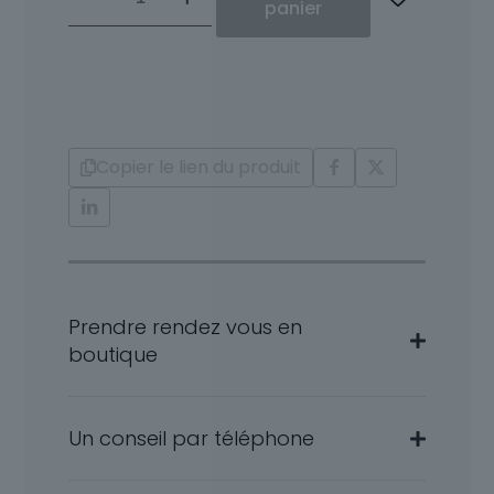
de
panier
Solitaire
Or
18
Carats
et
Diamants
Copier le lien du produit
Shirel
Prendre rendez vous en
boutique
Un conseil par téléphone