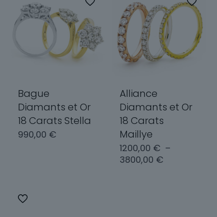
Bague
Alliance
Diamants et Or
Diamants et Or
18 Carats Stella
18 Carats
Maillye
990,00
€
1200,00
€
–
Plage
3800,00
€
Choix des
de
options
prix :
Choix des
1200,00 €
Ce
options
à
produit