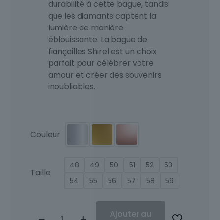
durabilité à cette bague, tandis
que les diamants captent la
lumière de manière
éblouissante. La bague de
fiançailles Shirel est un choix
parfait pour célébrer votre
amour et créer des souvenirs
inoubliables.
Couleur
48
49
50
51
52
53
Taille
54
55
56
57
58
59
quantité
Ajouter au