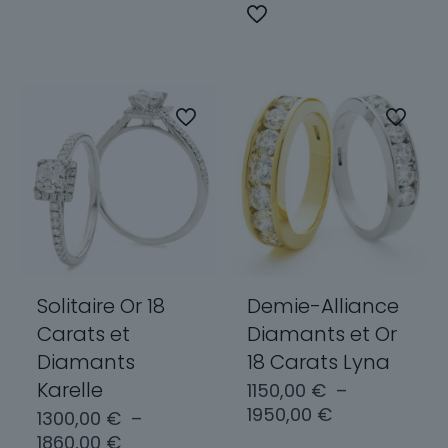
3800,00 €
a
Ce
plusieurs
produit
variations.
a
Les
plusieurs
options
variations.
peuvent
Les
être
options
choisies
peuvent
sur
être
la
choisies
page
sur
du
la
produit
page
Solitaire Or 18
Demie-Alliance
du
Carats et
Diamants et Or
produit
Diamants
18 Carats Lyna
Karelle
1150,00
€
–
Plage
1950,00
€
1300,00
€
–
de
Plage
1860,00
€