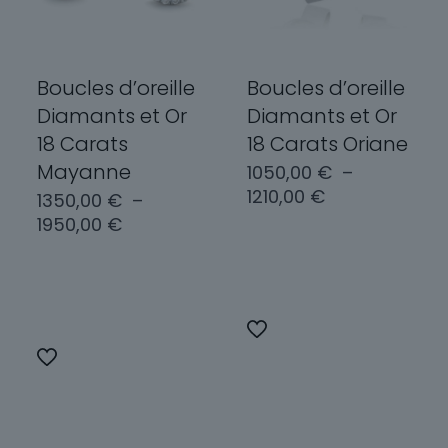
Boucles d’oreille
Boucles d’oreille
Diamants et Or
Diamants et Or
18 Carats
18 Carats Oriane
Mayanne
1050,00
€
–
Plage
1210,00
€
1350,00
€
–
de
Plage
1950,00
€
prix :
de
Choix des
1050,00 €
prix :
options
à
Choix des
1350,00 €
options
1210,00 €
à
Ce
1950,00 €
produit
Ce
a
produit
plusieurs
a
variations.
plusieurs
Les