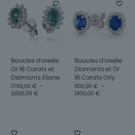
variations.
options
Les
peuvent
options
être
peuvent
choisies
être
sur
choisies
la
sur
page
la
du
page
Boucles d’oreille
Boucles d’oreille
produit
du
Or 18 Carats et
Diamants et Or
produit
Diamants Eliane
18 Carats Orly
1750,00
€
–
1100,00
€
–
Plage
Plage
2000,00
€
1300,00
€
de
de
prix :
prix :
Choix des
Choix des
1750,00 €
1100,00 €
options
options
à
à
2000,00 €
1300,00 €
Ce
Ce