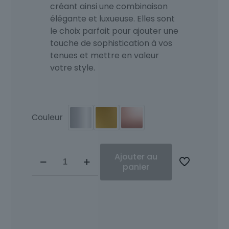
créant ainsi une combinaison
élégante et luxueuse. Elles sont
le choix parfait pour ajouter une
touche de sophistication à vos
tenues et mettre en valeur
votre style.
Couleur
quantité
Ajouter au
de
panier
Boucles
d'oreille
Diamants
et
Or