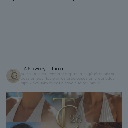
produit
produit
a
a
plusieurs
plusieurs
variations.
variations.
Les
Les
options
options
peuvent
peuvent
être
être
choisies
choisies
sur
sur
tc26jewelry_official
la
la
Notre joaillerie exprime depuis trois générations sa
passion pour les pierres précieuses en créant des
page
page
bijoux exclusifs avec un savoir-faire unique.
du
du
produit
produit