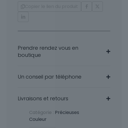
18
Copier le lien du produit
Carats
Stephanie
Prendre rendez vous en
boutique
Un conseil par téléphone
Livraisons et retours
Catégorie :
Précieuses
Couleur