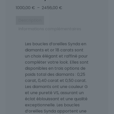
Plage
1000,00
€
–
2456,00
€
de
prix :
Description
1000,00 €
Informations complémentaires
à
2456,00 €
Les boucles d’oreilles Synda en
diamants et or 18 carats sont
un choix élégant et raffiné pour
compléter votre look. Elles sont
disponibles en trois options de
poids total des diamants : 0,25
carat, 0,40 carat et 0,50 carat.
Les diamants ont une couleur G
et une pureté VS, assurant un
éclat éblouissant et une qualité
exceptionnelle. Les boucles
d’oreilles Synda apportent une