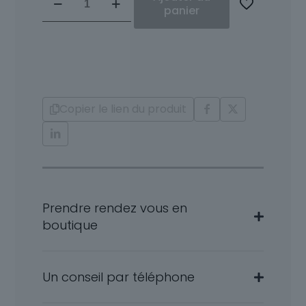
de
panier
Boucles
d'oreilles
Diamants
et
Or
18
Copier le lien du produit
carat
Synda
Prendre rendez vous en
boutique
Un conseil par téléphone