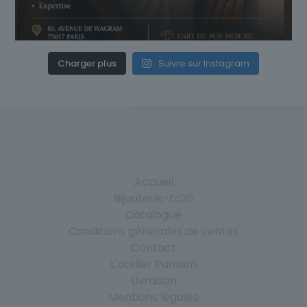
Charger plus
Suivre sur Instagram
Accueil
Bijouterie-tc26
Catalogue
Conditions générales de ventes
Contact
L'atelier Parisien
Livraison
Mentions légales