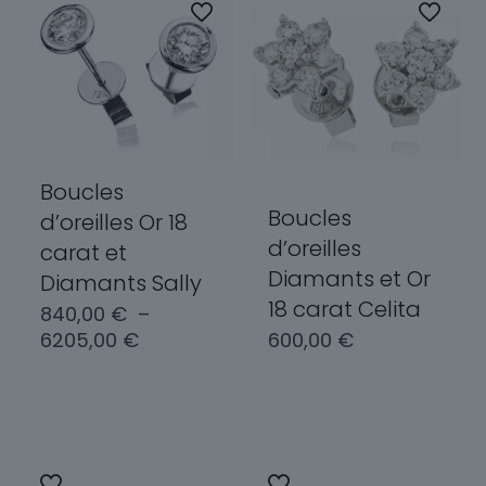
Boucles
Boucles
d’oreilles Or 18
d’oreilles
carat et
Diamants et Or
Diamants Sally
18 carat Celita
840,00
€
–
Plage
600,00
€
6205,00
€
de
prix :
Choix des
Choix des
840,00 €
options
options
à
6205,00 €
Ce
Ce