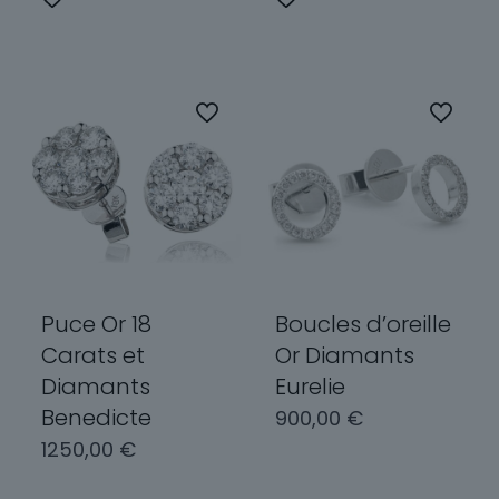
produit
produit
a
a
plusieurs
plusieurs
variations.
variations.
Les
Les
options
options
peuvent
peuvent
être
être
choisies
choisies
sur
sur
la
la
page
page
Puce Or 18
Boucles d’oreille
du
du
Carats et
Or Diamants
produit
produit
Diamants
Eurelie
Benedicte
900,00
€
1250,00
€
Choix des