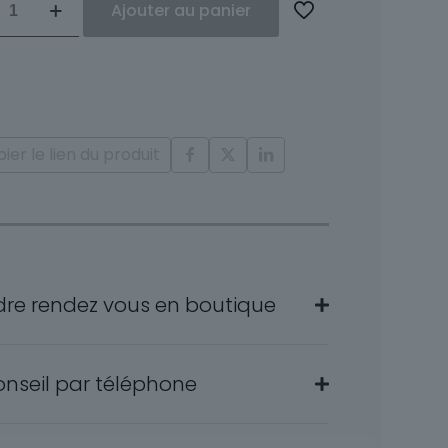
Ajouter au panier
ire
s
ier le lien du produit
nts
za
dre rendez vous en boutique
onseil par téléphone