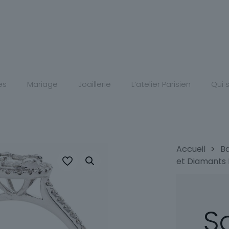
es
Mariage
Joaillerie
L’atelier Parisien
Qui
Accueil
>
B
et Diamants 
So