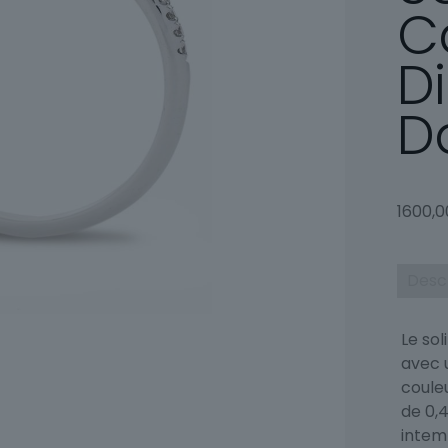
C
D
D
1600,
Desc
Le sol
avec 
couleu
de 0,4
intem