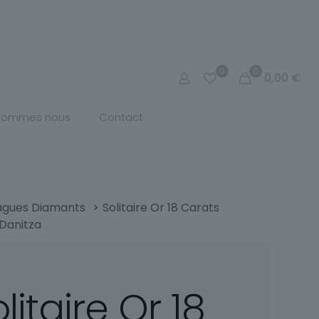
0
0
0,00
€
 sommes nous
Contact
agues Diamants
>
Solitaire Or 18 Carats
Danitza
litaire Or 18