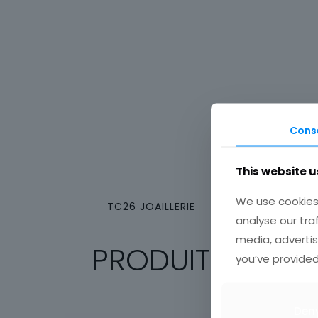
Cons
This website u
We use cookies 
TC26 JOAILLERIE
analyse our tra
media, advertis
PRODUITS SIMILA
you’ve provided
Den