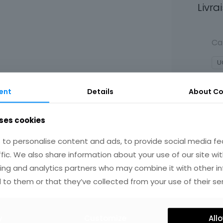
Livra
Ca
U
ent
Details
About Co
ses cookies
to personalise content and ads, to provide social media fe
ffic. We also share information about your use of our site wit
ing and analytics partners who may combine it with other i
IRES
 to them or that they’ve collected from your use of their ser
y
Customize
Allo