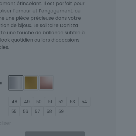
amant étincelant. Il est parfait pour
liser l’amour et l’engagement, ou
 une pièce précieuse dans votre
tion de bijoux. Le solitaire Danitza
te une touche de brillance subtile à
look quotidien ou lors d’occasions
les.
ur
48
49
50
51
52
53
54
55
56
57
58
59
aliser
ité