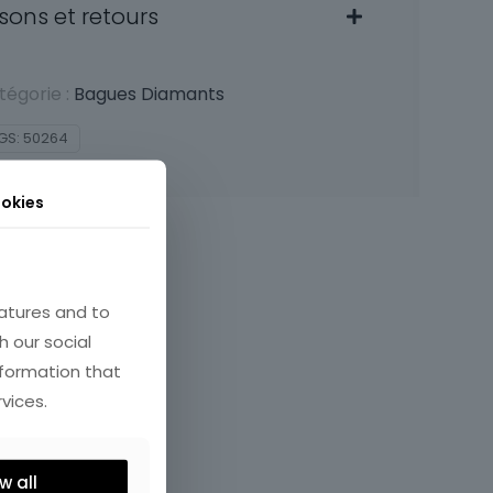
isons et retours
tégorie :
Bagues Diamants
GS:
50264
okies
atures and to
h our social
nformation that
vices.
w all