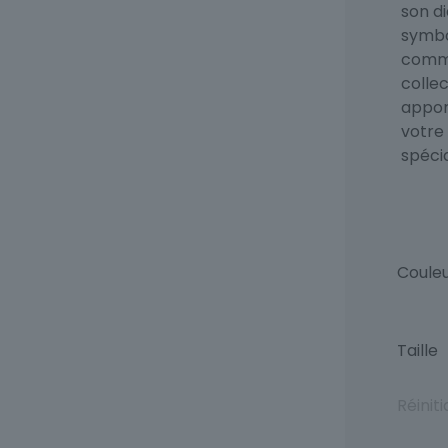
son di
symbo
comme
collec
appor
votre 
spécia
Coule
Taille
Réiniti
quant